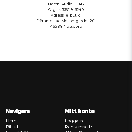
Namn: Audio 55 AB
Org.nr: 559119-6240
Adress (
ej butik
):
Främmestad Mellomgärdet 201
465 98 Nossebro
Navigera
Mitt konto
Hem
Logga in
Billjud
Registrera dig