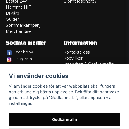
Lastbil 24V
Glömt lösenord?
Hemma HiFi
Bilvård
Guider
Sommarkampanj!
Merchandise
Sociala medier
Information
Facebook
Kontakta oss
Köpvillkor
Instagram
Integritet & Cookiespolicy
TikTok
Retur
Vi använder cookies
Service/Garanti
Felsökningsguider
Vi använder cookies för att vår webbplats skall fungera
Lådritning
och erbjuda dig bästa upplevelse. Bekräfta ditt samtycke
Om oss
genom att trycka på "Godkänn alla", eller anpassa via
inställningar.
Godkänn alla