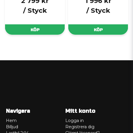
2 799 kr
1 996 kr
/ Styck
/ Styck
KÖP
KÖP
Navigera
Mitt konto
Hem
Logga in
Billjud
Registrera dig