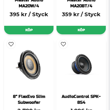
Master Audio
Master Audio
MA20W/4
MA20BT/4
395 kr
/ Styck
359 kr
/ Styck
KÖP
KÖP
8" FlaxEvo Slim
AudioControl SPK-
Subwoofer
8S4