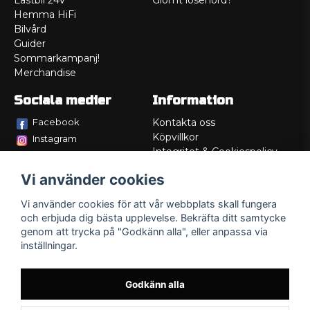
Lastbil 24V
Glömt lösenord?
Hemma HiFi
Bilvård
Guider
Sommarkampanj!
Merchandise
Sociala medier
Information
Facebook
Kontakta oss
Köpvillkor
Instagram
Integritet & Cookiespolicy
TikTok
Retur
Vi använder cookies
Service/Garanti
Felsökningsguider
Vi använder cookies för att vår webbplats skall fungera
Lådritning
och erbjuda dig bästa upplevelse. Bekräfta ditt samtycke
Om oss
genom att trycka på "Godkänn alla", eller anpassa via
inställningar.
Godkänn alla