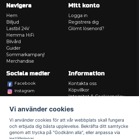
Navigera
Mitt konto
Hem
Logga in
Billjud
Registrera dig
Lastbil 24V
Glömt lösenord?
Hemma HiFi
Bilvård
Guider
Sommarkampanj!
Merchandise
Sociala medier
Information
Facebook
Kontakta oss
Köpvillkor
Instagram
Integritet & Cookiespolicy
TikTok
Retur
Vi använder cookies
Service/Garanti
Felsökningsguider
Vi använder cookies för att vår webbplats skall fungera
Lådritning
och erbjuda dig bästa upplevelse. Bekräfta ditt samtycke
Om oss
genom att trycka på "Godkänn alla", eller anpassa via
inställningar.