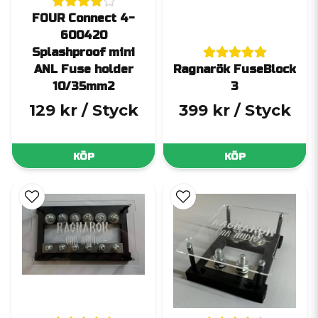
FOUR Connect 4-
600420
Splashproof mini
ANL Fuse holder
Ragnarök FuseBlock
10/35mm2
3
129 kr
/ Styck
399 kr
/ Styck
KÖP
KÖP