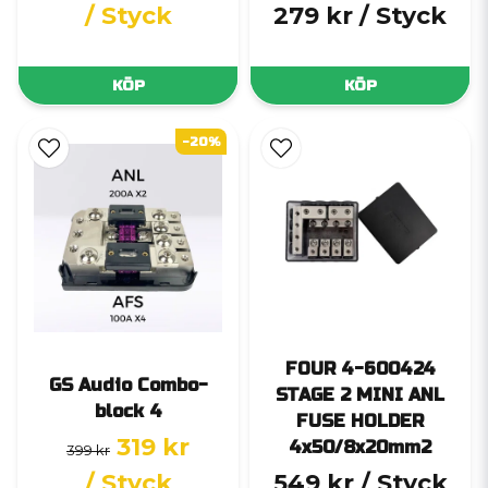
/ Styck
279 kr
/ Styck
KÖP
KÖP
-20%
FOUR 4-600424
GS Audio Combo-
STAGE 2 MINI ANL
block 4
FUSE HOLDER
319 kr
4x50/8x20mm2
399 kr
/ Styck
549 kr
/ Styck