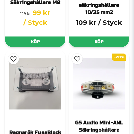
Säkringshållare M8
säkringshållare
99 kr
10/35 mm2
129 kr
/ Styck
109 kr
/ Styck
KÖP
KÖP
-20%
GS Audio Mini-ANL
Säkringshållare
Ragnarök FuseBlock