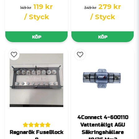
119 kr
279 kr
149 kr
349 kr
/ Styck
/ Styck
KÖP
KÖP
4Connect 4-600110
Vattentåligt AGU
Ragnarök FuseBlock
Säkringshållare