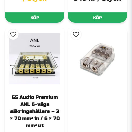
KÖP
KÖP
GS Audio Premium
ANL 6-vägs
säkringshållare – 3
× 70 mm² in / 6 × 70
mm² ut