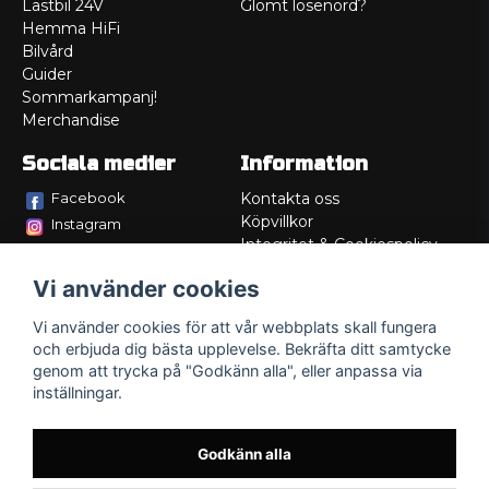
Lastbil 24V
Glömt lösenord?
Hemma HiFi
Bilvård
Guider
Sommarkampanj!
Merchandise
Sociala medier
Information
Facebook
Kontakta oss
Köpvillkor
Instagram
Integritet & Cookiespolicy
TikTok
Retur
Vi använder cookies
Service/Garanti
Felsökningsguider
Vi använder cookies för att vår webbplats skall fungera
Lådritning
och erbjuda dig bästa upplevelse. Bekräfta ditt samtycke
Om oss
genom att trycka på "Godkänn alla", eller anpassa via
inställningar.
Godkänn alla