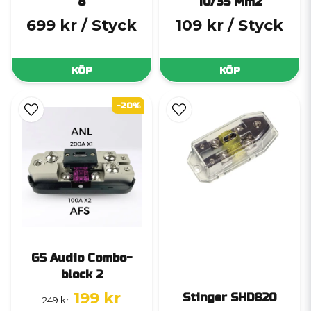
8
10/35 Mm2
699 kr
/ Styck
109 kr
/ Styck
KÖP
KÖP
-20%
GS Audio Combo-
block 2
199 kr
Stinger SHD820
249 kr