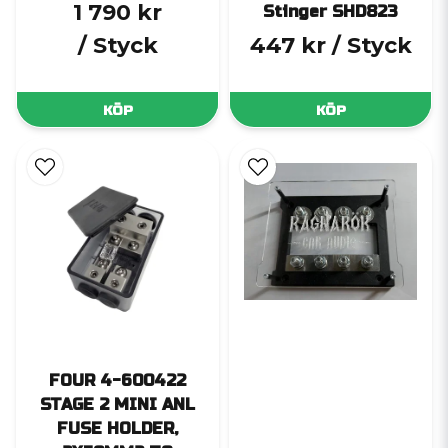
1 790 kr
Stinger SHD823
/ Styck
447 kr
/ Styck
KÖP
KÖP
FOUR 4-600422
STAGE 2 MINI ANL
FUSE HOLDER,