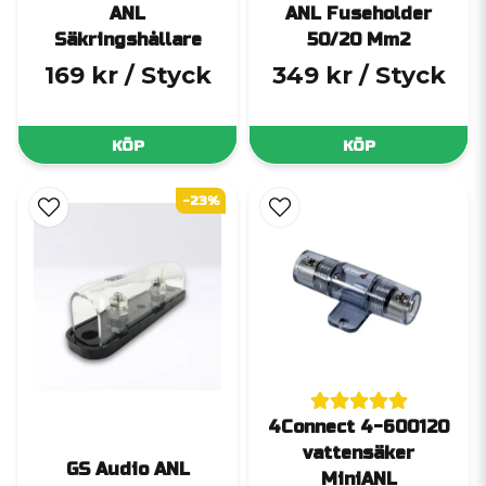
ANL
ANL Fuseholder
Säkringshållare
50/20 Mm2
169 kr
/ Styck
349 kr
/ Styck
KÖP
KÖP
-23%
4Connect 4-600120
vattensäker
GS Audio ANL
MiniANL