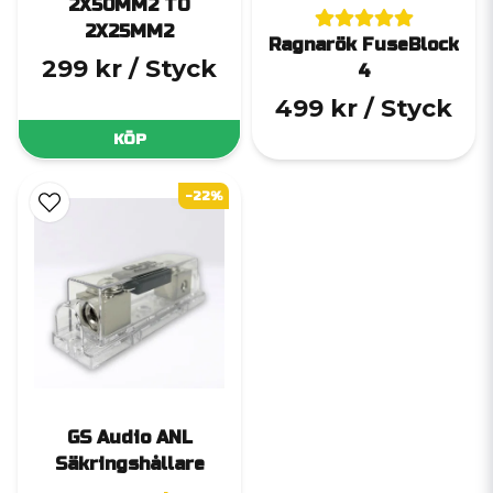
2X50MM2 TO
2X25MM2
Ragnarök FuseBlock
299 kr
/ Styck
4
499 kr
/ Styck
KÖP
-22%
GS Audio ANL
Säkringshållare