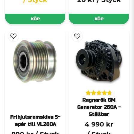
KÖP
KÖP
Ragnarök GM
Generator 260A -
Ställbar
Frihjulsremskiva 5-
4 990 kr
spår till VL280A