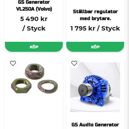
GS Generator
VL250A (Volvo)
Ställbar regulator
5 490 kr
med brytare.
/ Styck
1 795 kr
/ Styck
KÖP
KÖP
GS Audio Generator