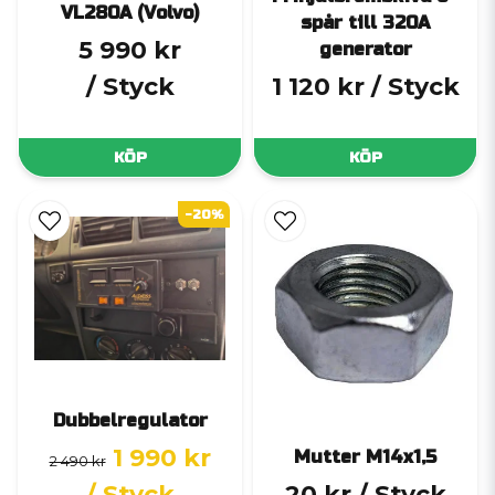
VL280A (Volvo)
spår till 320A
5 990 kr
generator
/ Styck
1 120 kr
/ Styck
KÖP
KÖP
-20%
Dubbelregulator
1 990 kr
Mutter M14x1,5
2 490 kr
/ Styck
20 kr
/ Styck