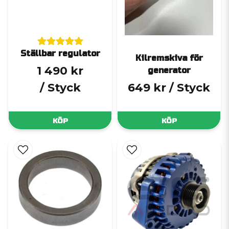
Ställbar regulator
Kilremskiva för
1 490 kr
generator
/ Styck
649 kr
/ Styck
KÖP
KÖP