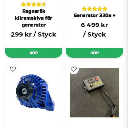
Ragnarök
Generator 320a +
kilremskiva för
6 499 kr
generator
299 kr
/ Styck
/ Styck
KÖP
KÖP