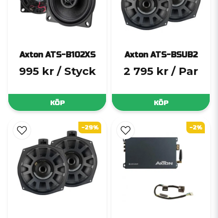
Axton ATS-B102XS
Axton ATS-BSUB2
995 kr
/ Styck
2 795 kr
/ Par
KÖP
KÖP
-29%
-2%