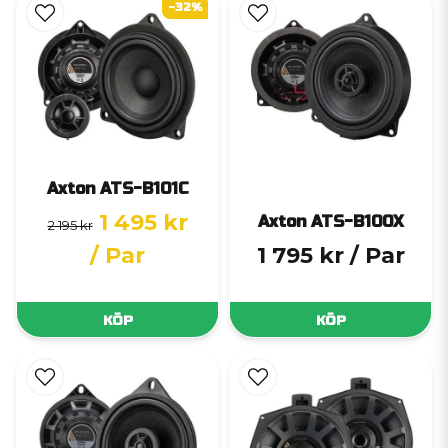
-32%
Axton ATS-B101C
1 495 kr
Axton ATS-B100X
2 195 kr
/ Par
1 795 kr
/ Par
KÖP
KÖP