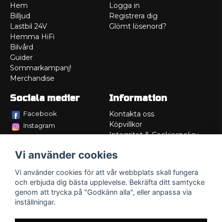
Hem
Logga in
Billjud
Registrera dig
Lastbil 24V
Glömt lösenord?
Hemma HiFi
Bilvård
Guider
Sommarkampanj!
Merchandise
Sociala medier
Information
Facebook
Kontakta oss
Köpvillkor
Instagram
Integritet & Cookiespolicy
TikTok
Retur
Vi använder cookies
Service/Garanti
Felsökningsguider
Vi använder cookies för att vår webbplats skall fungera
Lådritning
och erbjuda dig bästa upplevelse. Bekräfta ditt samtycke
Om oss
genom att trycka på "Godkänn alla", eller anpassa via
inställningar.