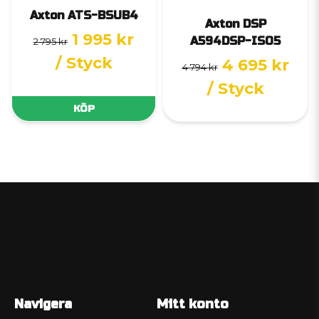
Axton ATS-BSUB4
Axton DSP
1 995 kr
A594DSP-ISO5
2 795 kr
/ Styck
4 695 kr
4 794 kr
/ Styck
KÖP
Navigera
Mitt konto