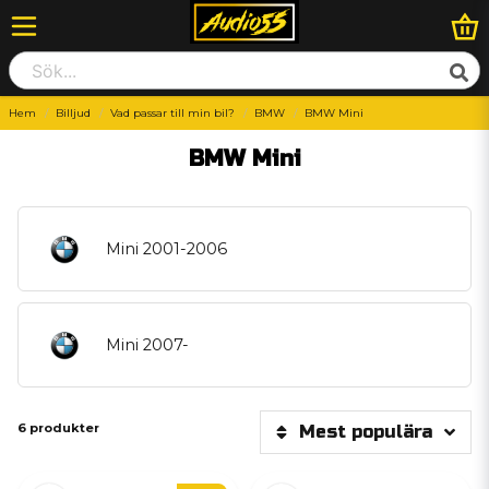
Hem
Billjud
Vad passar till min bil?
BMW
BMW Mini
BMW Mini
Mini 2001-2006
Mini 2007-
6 produkter
Mest populära