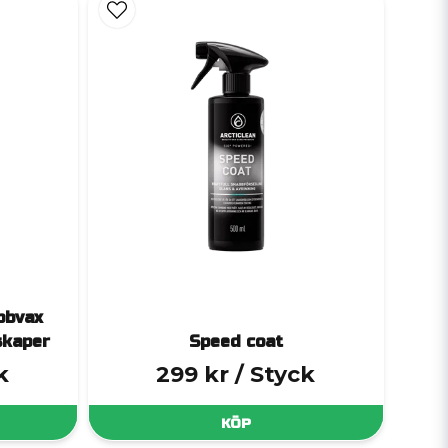
edfall som annars kan skada bilens yta.
bra lackskydd förhindrar detta.
nyvaxad ut varje dag.
och blir lättare att tvätta.
 behåller sin effekt.
bbvax
skaper
Speed coat
k
299 kr
/ Styck
l applicering. Perfekt för dig som vill ha ett
KÖP