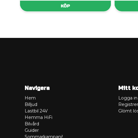
KÖP
Navigera
Mitt k
Hem
Logga in
Billjud
Registrer
Lastbil 24V
Glömt lö
Hemma HiFi
Bilvård
Guider
Sommarkampanj!