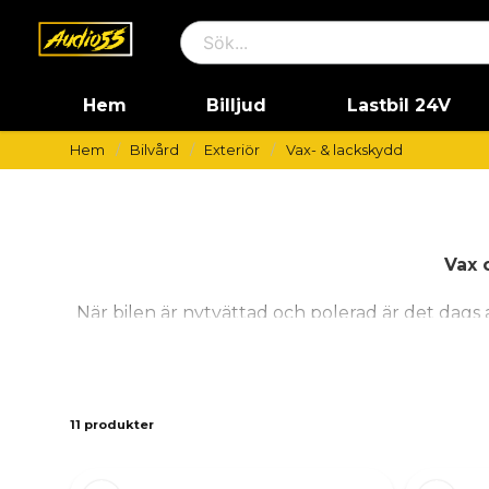
Hem
Billjud
Lastbil 24V
Hem
Bilvård
Exteriör
Vax- & lackskydd
Vax 
När bilen är nytvättad och polerad är det dags a
bara bilens yta utan förstärker också glansen oc
sprayvax elle
11 produkter
Lackskydd fungerar som ett skyddande lager ovan