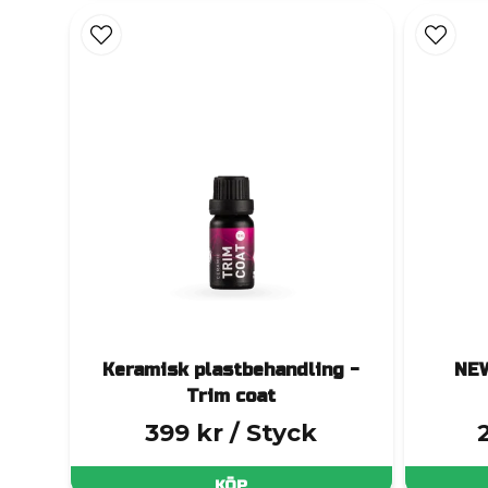
Hybrid Wax
kombinerar carnaubavaxets djup oc
Polish & Sealant
är en kundfavorit som både

Booster
är vår quick detailer – perfekt som to
Vill du ha det bästa lackskyddet vi erbjuder
Keramisk plastbehandling -
NEW
Trim coat
399 kr
/ Styck
KÖP