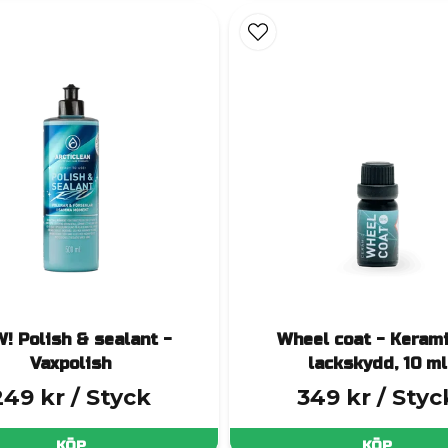
🔹 Vax – Klassisk känsla med modern prestanda
h glans med keramiska egenskaper. Resultatet? Ett fant
lack som ser levande ut.
🔹 Polish – Rengör och skyddar i ett steg
 polerar och skyddar. Idealisk för dig som vill förenkla p
 Quick detailer – Snabb uppfräschning mellan tvätt
rkstöd efter tvätt eller för att snabbt återställa glans 
bort oväntade fläckar, till exempel från fågelspillning.
🔹 Keramisk coating – Maxat skydd och hållbarhet
? Då är vår
keramiska coating
det självklara valet. Det
professionellt resultat som varar länge.
! Polish & sealant -
Wheel coat - Keram
Vaxpolish
lackskydd, 10 ml
249 kr
/ Styck
349 kr
/ Styc
KÖP
KÖP