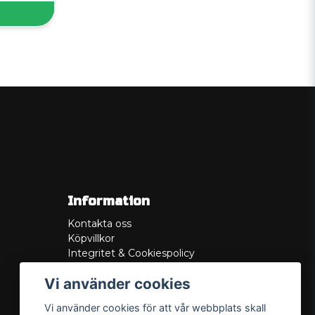
Information
Kontakta oss
Köpvillkor
Integritet & Cookiespolicy
Retur
Vi använder cookies
Service/Garanti
Felsökningsguider
Vi använder cookies för att vår webbplats skall
Lådritning