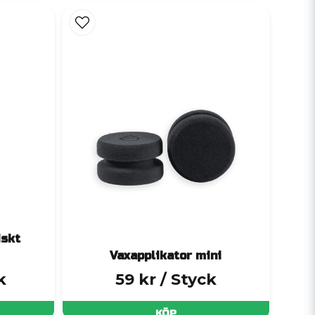
astiskt skydd, otrolig vattenavrinning och ett
rocessen och ändå få ett slitstarkt resultat.
ar
och skydd. Den fungerar även utmärkt för att ta
 ger extrem hållbarhet, maximal glans och ett
iskt
Vaxapplikator mini
k
59 kr
/ Styck
KÖP