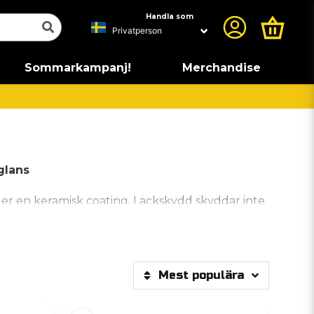
Handla som
Sommarkampanj!
Merchandise
glans
eller en keramisk coating. Lackskydd skyddar inte
l spara tid finns snabbapplicerade alternativ som
lan tvättarna.
Mest populära
tt lacken gör det. Det ger en blank, hal yta som