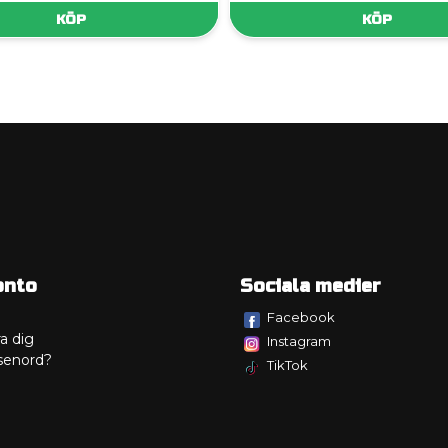
KÖP
KÖP
onto
Sociala medier
Facebook
a dig
Instagram
senord?
TikTok