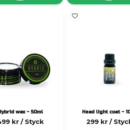
Hybrid wax - 50ml
Head light coat - 1
499 kr
/ Styck
299 kr
/ Styc