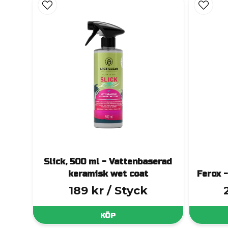
stöter bort vatten, smuts och andra fö
Skydd mot yttre påverkan:
U
Förhöjd glans:
Lacks
Enklare rengöring:
Smuts
Lång hållbarhet:
Reg
Slick, 500 ml - Vattenbaserad
keramisk wet coat
Ferox 
189 kr
/ Styck
Vår
Speed Coat
är ett sprayvax med ovanligt
KÖP