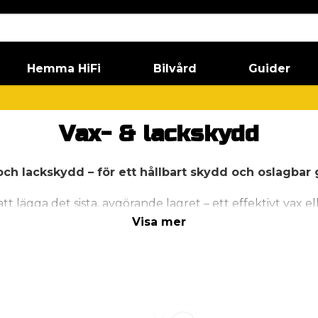
Hemma HiFi
Bilvård
Guider
Vax- & lackskydd
och lackskydd – för ett hållbart skydd och oslagbar 
tt lägga det sista, avgörande lagret – ett effektivt vax 
h gör tvätten både enklare och roligare. För dig som vil
Visa mer
r quick detailer – perfekt för att fräscha upp skyddet mel
Vad är lackskydd?
på bilens lack – ett "offerlager" som slits istället för a