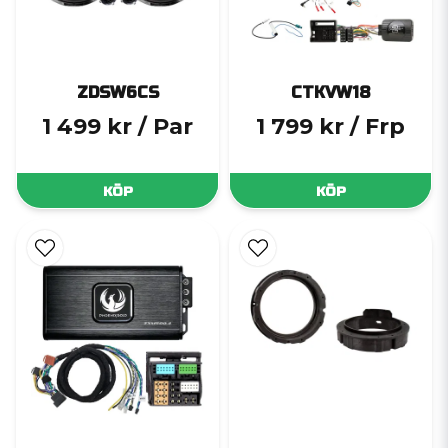
ZDSW6CS
CTKVW18
1 499 kr
/ Par
1 799 kr
/ Frp
KÖP
KÖP