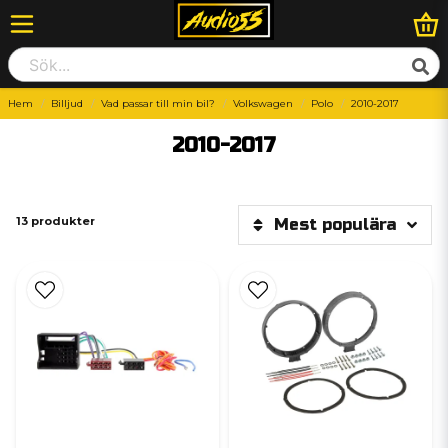
Hem
Billjud
Vad passar till min bil?
Volkswagen
Polo
2010-2017
2010-2017
13 produkter
Mest populära