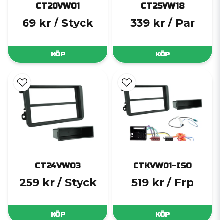
CT20VW01
CT25VW18
69 kr
/ Styck
339 kr
/ Par
KÖP
KÖP
CT24VW03
CTKVW01-ISO
259 kr
/ Styck
519 kr
/ Frp
KÖP
KÖP