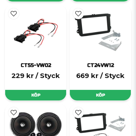
CT55-VW02
CT24VW12
229 kr
/ Styck
669 kr
/ Styck
KÖP
KÖP