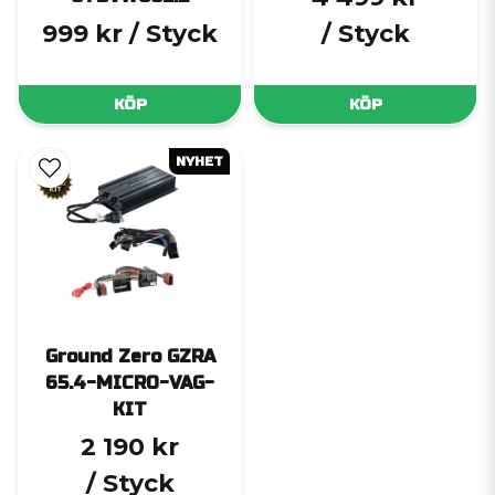
999 kr
/ Styck
/ Styck
KÖP
KÖP
NYHET
Ground Zero GZRA
65.4-MICRO-VAG-
KIT
2 190 kr
/ Styck