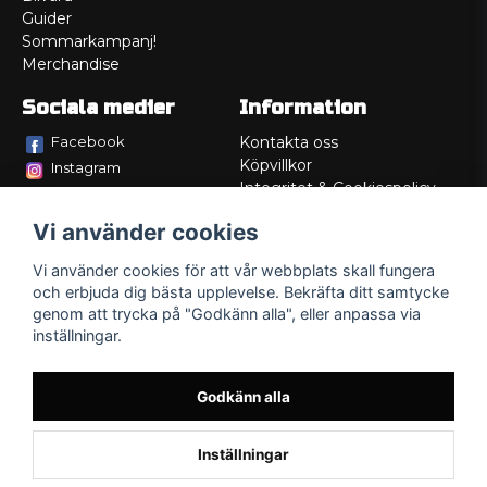
Guider
Sommarkampanj!
Merchandise
Sociala medier
Information
Facebook
Kontakta oss
Köpvillkor
Instagram
Integritet & Cookiespolicy
TikTok
Retur
Vi använder cookies
Service/Garanti
Felsökningsguider
Vi använder cookies för att vår webbplats skall fungera
Lådritning
och erbjuda dig bästa upplevelse. Bekräfta ditt samtycke
Om oss
genom att trycka på "Godkänn alla", eller anpassa via
inställningar.
Godkänn alla
Inställningar