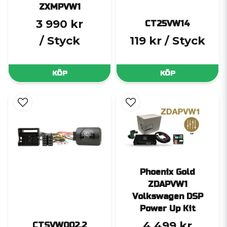
ZXMPVW1
3 990 kr
CT25VW14
/ Styck
119 kr
/ Styck
KÖP
KÖP
Phoenix Gold
ZDAPVW1
Volkswagen DSP
Power Up Kit
4 499 kr
CTSVW002.2