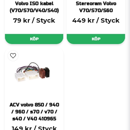
Volvo ISO kabel
Stereoram Volvo
(V70/S70/V40/S40)
V70/S70/S60
79 kr
/ Styck
449 kr
/ Styck
KÖP
KÖP
ACV volvo 850 / 940
/ 960 / s70 / v70 /
s40 / V40 410965
149 kr
/ Styck