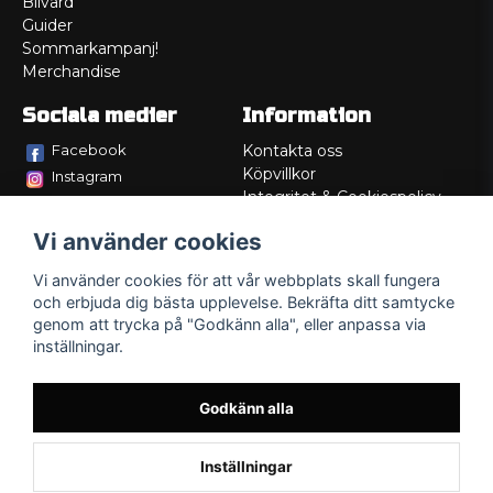
Bilvård
Guider
Sommarkampanj!
Merchandise
Sociala medier
Information
Facebook
Kontakta oss
Köpvillkor
Instagram
Integritet & Cookiespolicy
TikTok
Retur
Vi använder cookies
Service/Garanti
Felsökningsguider
Vi använder cookies för att vår webbplats skall fungera
Lådritning
och erbjuda dig bästa upplevelse. Bekräfta ditt samtycke
Om oss
genom att trycka på "Godkänn alla", eller anpassa via
inställningar.
Godkänn alla
Inställningar