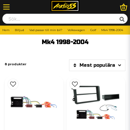
Hem
Billjud
Vad passar till min bil?
Volkswagen
Golf
Mk4 1998-2004
Mk4 1998-2004
8 produkter
Mest populära