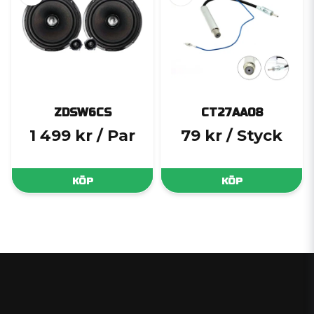
ZDSW6CS
CT27AA08
1 499 kr
/ Par
79 kr
/ Styck
KÖP
KÖP