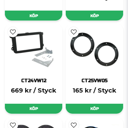
KÖP
KÖP
CT24VW12
CT25VW05
669 kr
/ Styck
165 kr
/ Styck
KÖP
KÖP