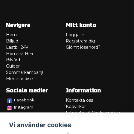
Navigera
Mitt konto
Hem
Logga in
Billjud
Registrera dig
Lastbil 24V
Glömt lösenord?
Hemma HiFi
Bilvård
Guider
Sommarkampanj!
Merchandise
Sociala medier
Information
Facebook
Kontakta oss
Köpvillkor
Instagram
Integritet & Cookiespolicy
TikTok
Retur
Vi använder cookies
Service/Garanti
Felsökningsguider