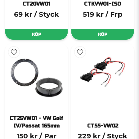
CT20VW01
CTKVW01-ISO
69 kr
/ Styck
519 kr
/ Frp
KÖP
KÖP
CT25VW01 - VW Golf
IV/Passat 165mm
CT55-VW02
150 kr
/ Par
229 kr
/ Styck