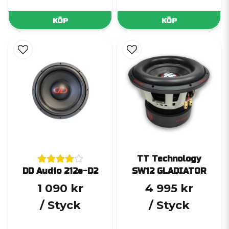
KÖP
KÖP
TT Technology
DD Audio 212e-D2
SW12 GLADIATOR
1 090 kr
4 995 kr
/ Styck
/ Styck