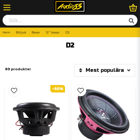
Hem
Billjud
Basar
12" basar
D2
D2
89 produkter
Mest populära
-50%