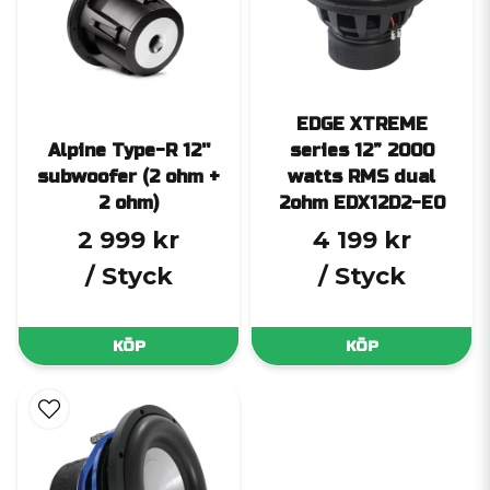
EDGE XTREME
Alpine Type-R 12''
series 12” 2000
subwoofer (2 ohm +
watts RMS dual
2 ohm)
2ohm EDX12D2-E0
2 999 kr
4 199 kr
/ Styck
/ Styck
KÖP
KÖP