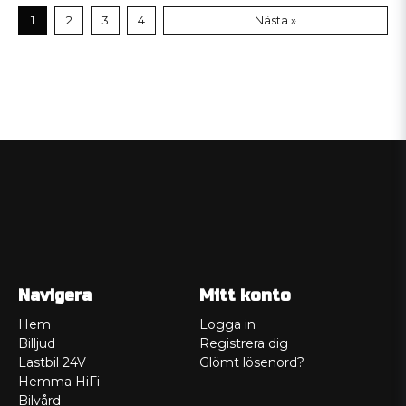
1
2
3
4
Nästa »
Navigera
Mitt konto
Hem
Logga in
Billjud
Registrera dig
Lastbil 24V
Glömt lösenord?
Hemma HiFi
Bilvård