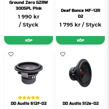
Ground Zero GZRW
300SPL Pink
Deaf Bonce MF-12R
1 990 kr
D2
/ Styck
1 795 kr
/ Styck
KÖP
KÖP
DD Audio 612f-D2
DD Audio 512e-D2