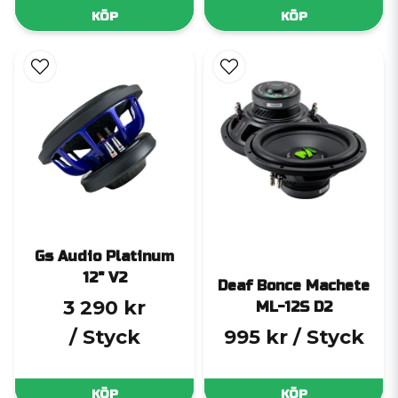
KÖP
KÖP
Gs Audio Platinum
12" V2
Deaf Bonce Machete
3 290 kr
ML-12S D2
/ Styck
995 kr
/ Styck
KÖP
KÖP