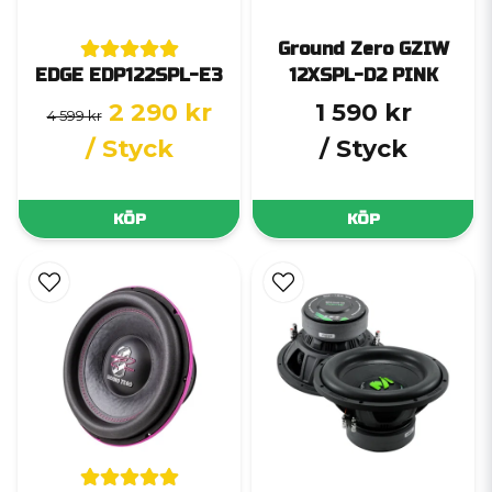
Ground Zero GZIW
EDGE EDP122SPL-E3
12XSPL-D2 PINK
2 290 kr
1 590 kr
4 599 kr
/ Styck
/ Styck
KÖP
KÖP