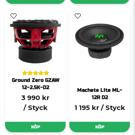
Ground Zero GZAW
12-2.5K-D2
Machete Lite ML-
3 990 kr
12R D2
/ Styck
1 195 kr
/ Styck
KÖP
KÖP