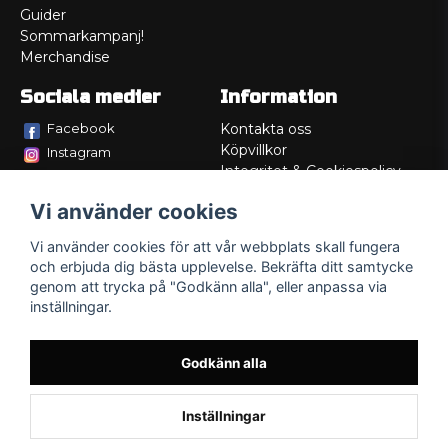
Guider
Sommarkampanj!
Merchandise
Sociala medier
Information
Facebook
Kontakta oss
Köpvillkor
Instagram
Integritet & Cookiespolicy
TikTok
Retur
Vi använder cookies
Service/Garanti
Felsökningsguider
Vi använder cookies för att vår webbplats skall fungera
Lådritning
och erbjuda dig bästa upplevelse. Bekräfta ditt samtycke
Om oss
genom att trycka på "Godkänn alla", eller anpassa via
inställningar.
Godkänn alla
Inställningar