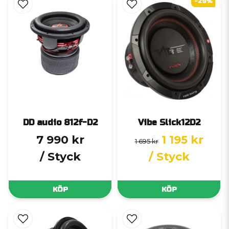
-29%
DD audio 812f-D2
Vibe Slick12D2
7 990 kr
1 195 kr
1 695 kr
/ Styck
/ Styck
KÖP
KÖP