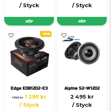
/ Styck
/ Styck
KÖP
KÖP
-35%
Edge EDB12D2-E3
Alpine S2-W12D2
1 295 kr
2 495 kr
1 995 kr
/ Styck
/ Styck