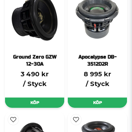
Ground Zero GZW
Apocalypse DB-
12-30A
3512D2R
3 490 kr
8 995 kr
/ Styck
/ Styck
KÖP
KÖP