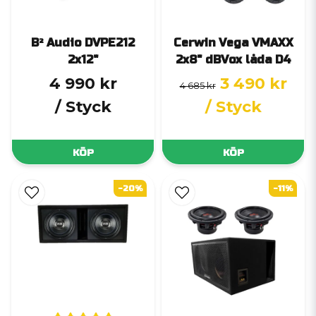
B² Audio DVPE212
Cerwin Vega VMAXX
2x12"
2x8" dBVox låda D4
4 990 kr
3 490 kr
4 685 kr
/ Styck
/ Styck
KÖP
KÖP
-20%
-11%