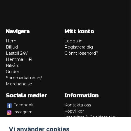
Navigera
Mitt konto
Hem
Logga in
Billjud
Registrera dig
Lastbil 24V
Glömt lösenord?
Hemma HiFi
Bilvård
Guider
Sommarkampanj!
Merchandise
Sociala medier
Information
Facebook
Kontakta oss
Köpvillkor
Instagram
Integritet & Cookiespolicy
TikTok
Retur
Vi använder cookies
Service/Garanti