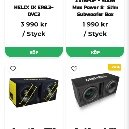
ZX18PDF - 500W
HELIX IK ER8.2-
Max Power 8″ Slim
DVC2
Subwoofer Box
3 990 kr
1 990 kr
/ Styck
/ Styck
KÖP
KÖP
-24%