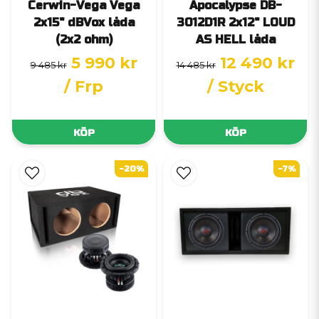
Cerwin-Vega Vega
Apocalypse DB-
2x15" dBVox låda
3012D1R 2x12" LOUD
(2x2 ohm)
AS HELL låda
5 990 kr
12 490 kr
9 485 kr
14 485 kr
/ Frp
/ Styck
KÖP
KÖP
-20%
-7%