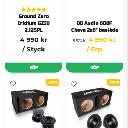
Ground Zero
Iridium GZIB
DD Audio 608F
2.12SPL
Cheva 2x8" baslåda
4 990 kr
4 990 kr
5 570 kr
/ Styck
/ Frp
KÖP
KÖP
-20%
-20%