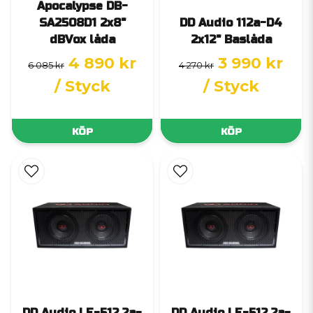
Apocalypse DB-
SA2508D1 2x8"
DD Audio 112a-D4
dBVox låda
2x12" Baslåda
4 890 kr
3 990 kr
6 085 kr
4 270 kr
/ Styck
/ Styck
KÖP
KÖP
DD Audio LE-512.2a-
DD Audio LE-512.2a-