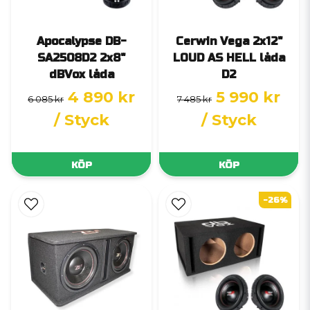
Apocalypse DB-
Cerwin Vega 2x12"
SA2508D2 2x8"
LOUD AS HELL låda
dBVox låda
D2
4 890 kr
5 990 kr
6 085 kr
7 485 kr
/ Styck
/ Styck
KÖP
KÖP
-26%