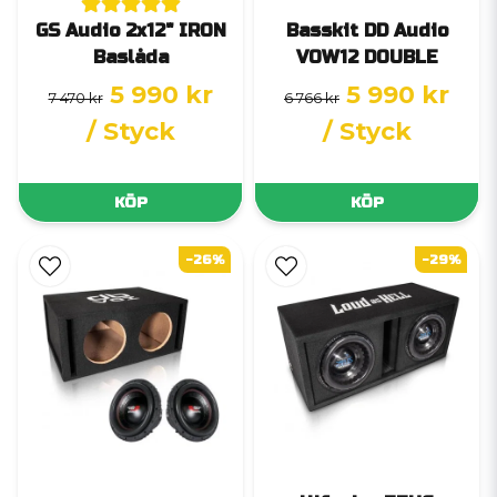
GS Audio 2x12" IRON
Basskit DD Audio
Baslåda
VOW12 DOUBLE
5 990 kr
5 990 kr
7 470 kr
6 766 kr
/ Styck
/ Styck
KÖP
KÖP
-26%
-29%