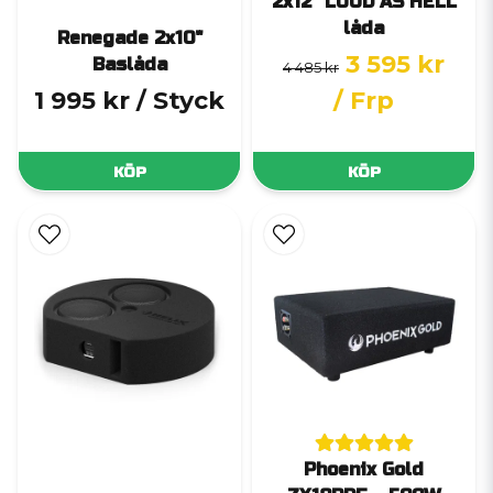
2x12" LOUD AS HELL
låda
Renegade 2x10"
3 595 kr
Baslåda
4 485 kr
1 995 kr
/ Styck
/ Frp
KÖP
KÖP
Phoenix Gold