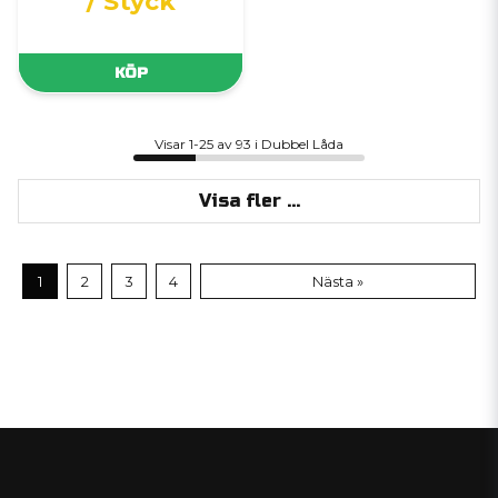
/ Styck
KÖP
Visar 1-25 av 93 i Dubbel Låda
Visa fler ...
1
2
3
4
Nästa »