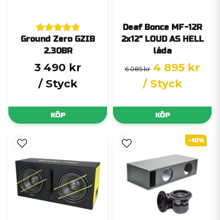
Deaf Bonce MF-12R
Ground Zero GZIB
2x12" LOUD AS HELL
2.30BR
låda
3 490 kr
4 895 kr
6 085 kr
/ Styck
/ Styck
KÖP
KÖP
-10%