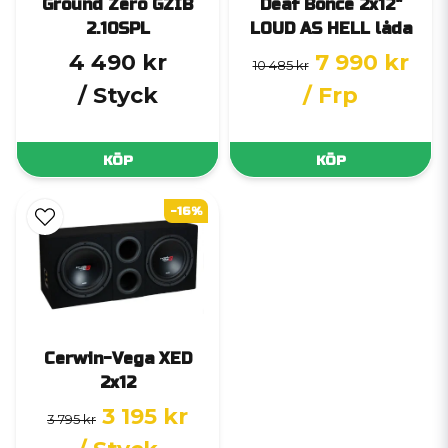
Ground Zero GZIB
Deaf Bonce 2x12"
2.10SPL
LOUD AS HELL låda
4 490 kr
7 990 kr
10 485 kr
/ Styck
/ Frp
KÖP
KÖP
-16%
Cerwin-Vega XED
2x12
3 195 kr
3 795 kr