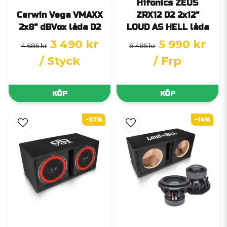
Hifonics ZEUS
Cerwin Vega VMAXX
ZRX12 D2 2x12"
2x8" dBVox låda D2
LOUD AS HELL låda
3 490 kr
5 990 kr
4 685 kr
8 485 kr
/ Styck
/ Frp
KÖP
KÖP
-37%
-14%