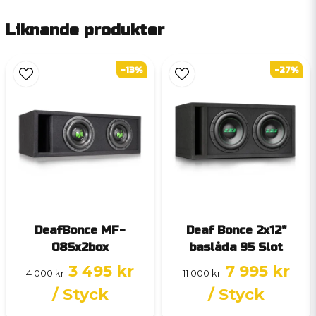
Liknande produkter
-13%
-27%
DeafBonce MF-
Deaf Bonce 2x12"
08Sx2box
baslåda 95 Slot
3 495 kr
7 995 kr
4 000 kr
11 000 kr
/ Styck
/ Styck