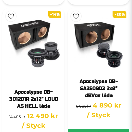
-14%
-20%
Apocalypse DB-
SA2508D2 2x8"
Apocalypse DB-
dBVox låda
3012D1R 2x12" LOUD
4 890 kr
AS HELL låda
6 085 kr
/ Styck
12 490 kr
14 485 kr
/ Styck