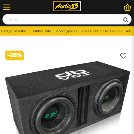
Färdiga baslådor
Dubbel Låda
Apocalypse DB-SA255D2 2x15" LOUD AS HELL låda
-
26
%