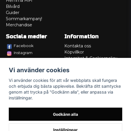
Hemma HiFi
Bilvård
Guider
Sommarkampanj!
Merchandise
Sociala medier
Information
Facebook
Kontakta oss
Köpvillkor
Instagram
Integritet & Cookiespolicy
TikTok
Retur
Vi använder cookies
Service/Garanti
Felsökningsguider
Vi använder cookies för att vår webbplats skall fungera
Lådritning
och erbjuda dig bästa upplevelse. Bekräfta ditt samtycke
Om oss
genom att trycka på "Godkänn alla", eller anpassa via
inställningar.
Godkänn alla
Inställningar