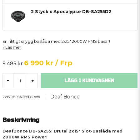
2 Styck x Apocalypse DB-SA255D2
En riktigt snygg baslåda med 2x15" 2000W RMS basar!
Läs mer
6 990 kr
/ Frp
9 485 kr
LÄGG I KUNDVAGNEN
-
+
Deaf Bonce
2x15DB-SA255D2box
Beskrivning
DeafBonce DB-SA255: Brutal 2x15" Slot-Baslåda med
2000W RMS Power!