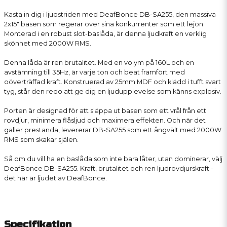
Kasta in dig i ljudstriden med DeafBonce DB-SA255, den massiva
2x15" basen som regerar över sina konkurrenter som ett lejon.
Monterad i en robust slot-baslåda, är denna ljudkraft en verklig
skönhet med 2000W RMS.
Denna låda är ren brutalitet. Med en volym på 160L och en
avstämning till 35Hz, är varje ton och beat framfört med
oöverträffad kraft. Konstruerad av 25mm MDF och klädd i tufft svart
tyg, står den redo att ge dig en ljudupplevelse som känns explosiv.
Porten är designad för att släppa ut basen som ett vrål från ett
rovdjur, minimera flåsljud och maximera effekten. Och när det
gäller prestanda, levererar DB-SA255 som ett ångvält med 2000W
RMS som skakar själen.
Så om du vill ha en baslåda som inte bara låter, utan dominerar, välj
DeafBonce DB-SA255. Kraft, brutalitet och ren ljudrovdjurskraft -
det här är ljudet av DeafBonce.
Specifikation