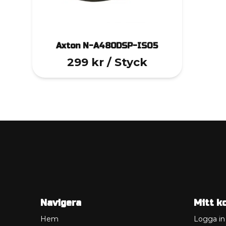
Axton N-A480DSP-ISO5
299 kr
/ Styck
Navigera
Mitt k
Hem
Logga in