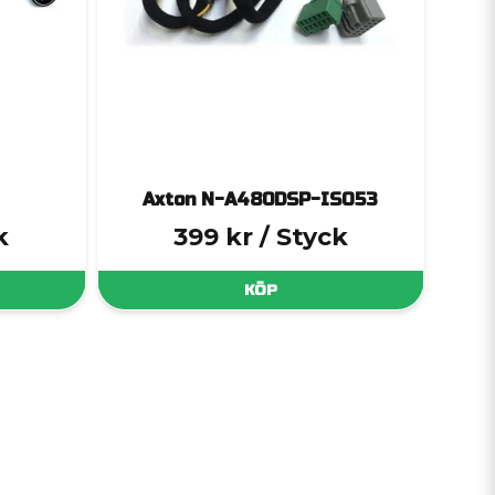
Axton N-A480DSP-ISO53
k
399 kr
/ Styck
KÖP