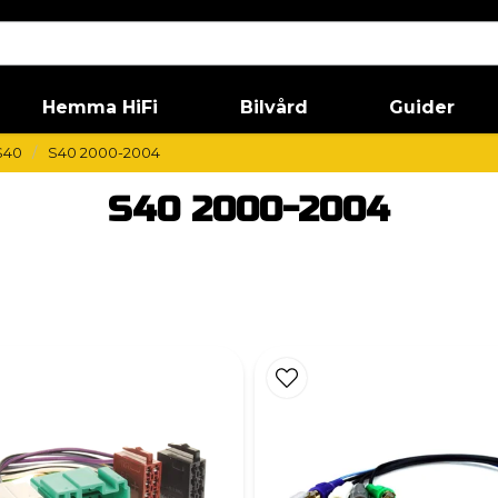
Hemma HiFi
Bilvård
Guider
S40
S40 2000-2004
S40 2000-2004