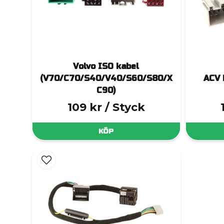
Volvo ISO kabel
(V70/C70/S40/V40/S60/S80/X
ACV 
C90)
109 kr
/ Styck
KÖP