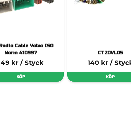
Radio Cable Volvo ISO
Norm 410997
CT20VL05
149 kr
/ Styck
140 kr
/ Styc
KÖP
KÖP