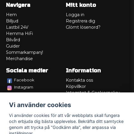
Navigera
Mitt konto
Hem
Logga in
Billjud
Registrera dig
Lastbil 24V
Glömt lösenord?
Hemma HiFi
Bilvård
Guider
Sommarkampanj!
Merchandise
Sociala medier
Information
Facebook
Kontakta oss
Köpvillkor
Instagram
Integritet & Cookiespolicy
TikTok
Retur
Vi använder cookies
Service/Garanti
Felsökningsguider
Vi använder cookies för att vår webbplats skall fungera
Lådritning
och erbjuda dig bästa upplevelse. Bekräfta ditt samtycke
Om oss
genom att trycka på "Godkänn alla", eller anpassa via
inställningar.