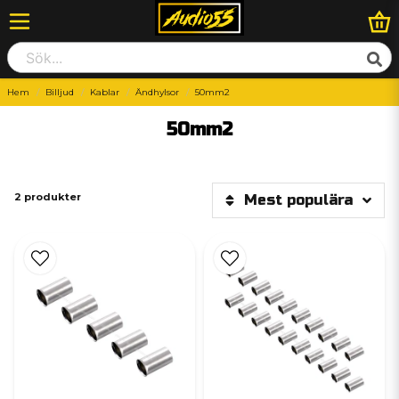
Hem
Billjud
Kablar
Ändhylsor
50mm2
50mm2
2 produkter
Mest populära