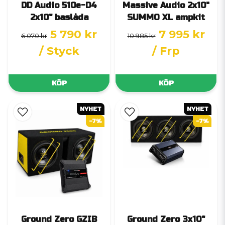
DD Audio 510e-D4
Massive Audio 2x10"
2x10" baslåda
SUMMO XL ampkit
5 790 kr
7 995 kr
6 070 kr
10 985 kr
/ Styck
/ Frp
KÖP
KÖP
NYHET
NYHET
-7%
-7%
Ground Zero GZIB
Ground Zero 3x10"