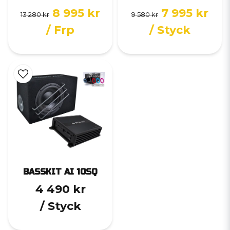
8 995 kr
7 995 kr
13 280 kr
9 580 kr
/ Frp
/ Styck
BASSKIT AI 10SQ
4 490 kr
/ Styck