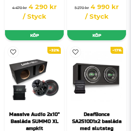
4 290 kr
4 990 kr
4 470 kr
5 270 kr
/ Styck
/ Styck
KÖP
KÖP
-32%
-17%
Massive Audio 2x10"
DeafBonce
Baslåda SUMMO XL
SA2510D1x2 baslåda
ampkit
med slutsteg