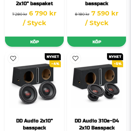
2x10" baspaket
basspack
6 790 kr
7 590 kr
7 280 kr
8 180 kr
/ Styck
/ Styck
KÖP
KÖP
NYHET
NYHET
-4%
-5%
DD Audio 2x10"
DD Audio 310e-D4
basspack
2x10 Basspack