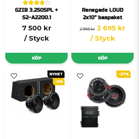
GZIB 3.250SPL +
Renegade LOUD
S2-A2200.1
2x10" baspaket
7 500 kr
2 695 kr
2 995 kr
/ Styck
/ Styck
KÖP
KÖP
NYHET
-27%
-5%