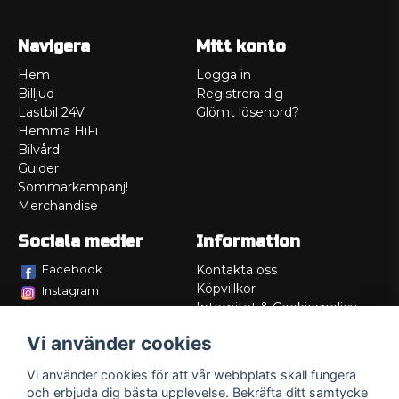
Navigera
Mitt konto
Hem
Logga in
Billjud
Registrera dig
Lastbil 24V
Glömt lösenord?
Hemma HiFi
Bilvård
Guider
Sommarkampanj!
Merchandise
Sociala medier
Information
Facebook
Kontakta oss
Köpvillkor
Instagram
Integritet & Cookiespolicy
TikTok
Retur
Vi använder cookies
Service/Garanti
Felsökningsguider
Vi använder cookies för att vår webbplats skall fungera
Lådritning
och erbjuda dig bästa upplevelse. Bekräfta ditt samtycke