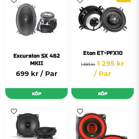
Eton ET-PFX10
Excursion SX 462
1 295 kr
MKII
1 695 kr
699 kr
/ Par
/ Par
KÖP
KÖP