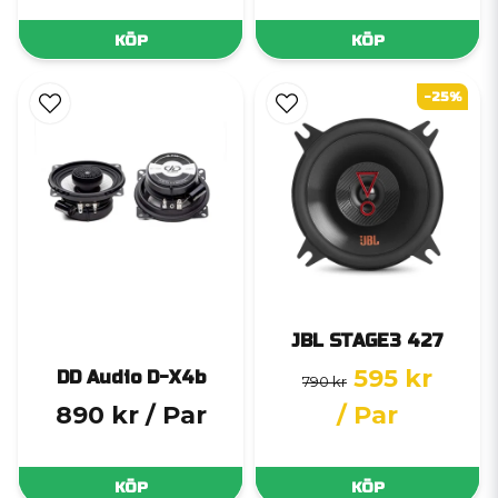
KÖP
KÖP
-25%
JBL STAGE3 427
595 kr
DD Audio D-X4b
790 kr
890 kr
/ Par
/ Par
KÖP
KÖP