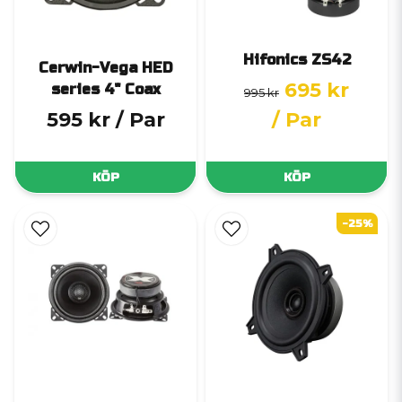
Hifonics ZS42
Cerwin-Vega HED
695 kr
series 4" Coax
995 kr
595 kr
/ Par
/ Par
KÖP
KÖP
-25%