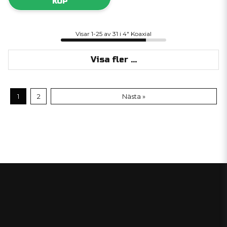
KÖP
Visar 1-25 av 31 i 4" Koaxial
Visa fler ...
1
2
Nästa »