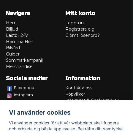
Navigera
Mitt konto
Hem
Logga in
Billjud
Registrera dig
Lastbil 24V
Glömt lösenord?
Hemma HiFi
Bilvård
Guider
Sommarkampanj!
Merchandise
Sociala medier
Information
Facebook
Kontakta oss
Köpvillkor
Instagram
Integritet & Cookiespolicy
TikTok
Retur
Vi använder cookies
Service/Garanti
Felsökningsguider
Vi använder cookies för att vår webbplats skall fungera
Lådritning
och erbjuda dig bästa upplevelse. Bekräfta ditt samtycke
Om oss