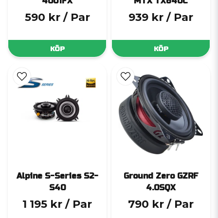
4001FX
MTX TX640C
590 kr
/ Par
939 kr
/ Par
KÖP
KÖP
Alpine S-Series S2-
Ground Zero GZRF
S40
4.0SQX
1 195 kr
/ Par
790 kr
/ Par