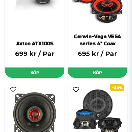
Cerwin-Vega VEGA
Axton ATX100S
series 4" Coax
699 kr
/ Par
695 kr
/ Par
KÖP
KÖP
-30%