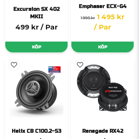
Emphaser ECX-G4
Excursion SX 402
1 495 kr
MKII
1 995 kr
499 kr
/ Par
/ Par
KÖP
KÖP
Helix CB C100.2-S3
Renegade RX42