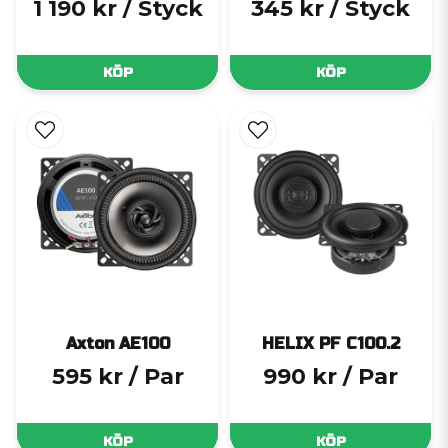
1 190 kr
/ Styck
345 kr
/ Styck
KÖP
KÖP
Axton AE100
HELIX PF C100.2
595 kr
/ Par
990 kr
/ Par
KÖP
KÖP