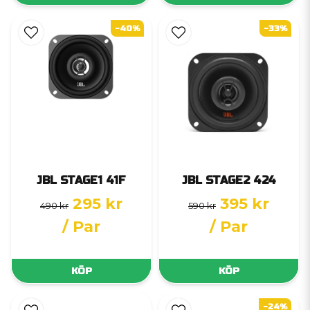
-40%
-33%
JBL STAGE1 41F
JBL STAGE2 424
295 kr
395 kr
490 kr
590 kr
/ Par
/ Par
KÖP
KÖP
-24%