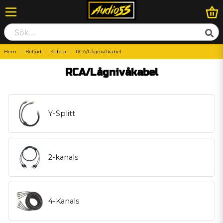
Hem
Billjud
Kablar
RCA/Lågnivåkabel
RCA/Lågnivåkabel
Y-Splitt
2-kanals
4-Kanals