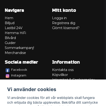
Navigera
Mitt konto
Hem
Logga in
Billjud
Registrera dig
Lastbil 24V
Glömt lösenord?
Hemma HiFi
Bilvård
Guider
Sommarkampanj!
Merchandise
Sociala medier
Information
Facebook
Kontakta oss
Köpvillkor
Instagram
Integritet & Cookiespolicy
TikTok
Retur
Vi använder cookies
Service/Garanti
Felsökningsguider
Vi använder cookies för att vår webbplats skall fungera
Lådritning
och erbjuda dig bästa upplevelse. Bekräfta ditt samtycke
Om oss