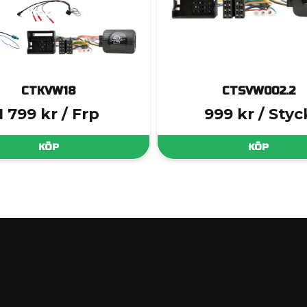
CTKVW18
CTSVW002.2
1 799 kr
/ Frp
999 kr
/ Styc
KÖP
KÖP