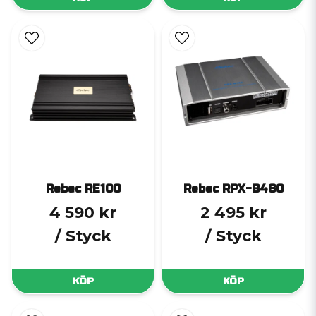
Rebec RE100
Rebec RPX-B480
4 590 kr
2 495 kr
/ Styck
/ Styck
KÖP
KÖP