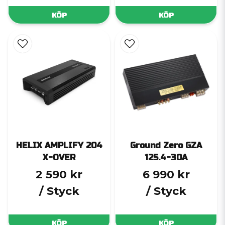
KÖP
KÖP
HELIX AMPLIFY 204
Ground Zero GZA
X-OVER
125.4-30A
2 590 kr
6 990 kr
/ Styck
/ Styck
KÖP
KÖP