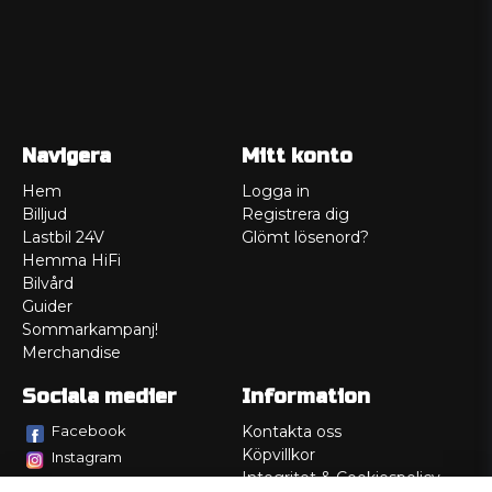
Navigera
Mitt konto
Hem
Logga in
Billjud
Registrera dig
Lastbil 24V
Glömt lösenord?
Hemma HiFi
Bilvård
Guider
Sommarkampanj!
Merchandise
Sociala medier
Information
Facebook
Kontakta oss
Köpvillkor
Instagram
Integritet & Cookiespolicy
TikTok