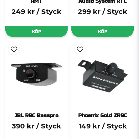
RMT
Audio System RTC
249 kr
/ Styck
299 kr
/ Styck
KÖP
KÖP
JBL RBC Basspro
Phoenix Gold ZRBC
390 kr
/ Styck
149 kr
/ Styck