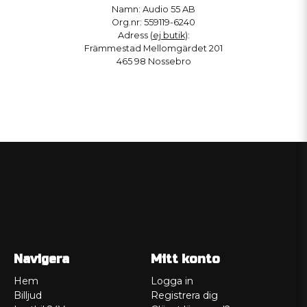
Namn: Audio 55 AB
Org.nr: 559119-6240
Adress (
ej butik
):
Främmestad Mellomgärdet 201
465 98 Nossebro
Navigera
Mitt konto
Hem
Logga in
Billjud
Registrera dig