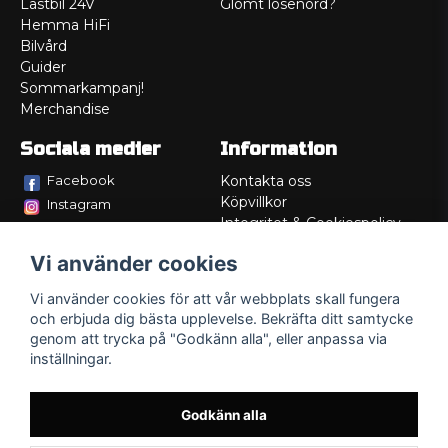
Lastbil 24V
Glömt lösenord?
Hemma HiFi
Bilvård
Guider
Sommarkampanj!
Merchandise
Sociala medier
Information
Facebook
Kontakta oss
Köpvillkor
Instagram
Integritet & Cookiespolicy
TikTok
Retur
Vi använder cookies
Service/Garanti
Felsökningsguider
Vi använder cookies för att vår webbplats skall fungera
Lådritning
och erbjuda dig bästa upplevelse. Bekräfta ditt samtycke
Om oss
genom att trycka på "Godkänn alla", eller anpassa via
inställningar.
Godkänn alla