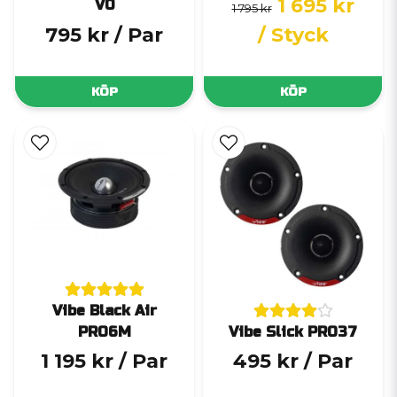
1 695 kr
V0
1 795 kr
795 kr
/ Par
/ Styck
KÖP
KÖP
Vibe Black Air
PRO6M
Vibe Slick PRO37
1 195 kr
/ Par
495 kr
/ Par