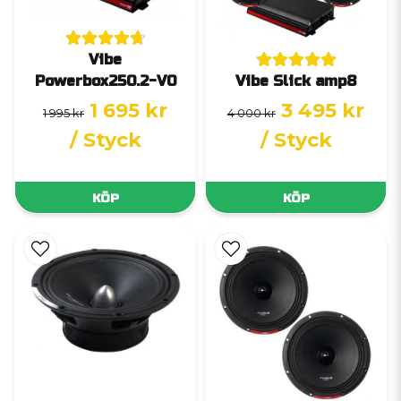
Vibe
Powerbox250.2-V0
Vibe Slick amp8
1 695 kr
3 495 kr
1 995 kr
4 000 kr
/ Styck
/ Styck
KÖP
KÖP