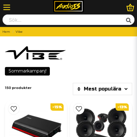
Hem
Vibe
Sommarkampanj!
150 produkter
Mest populära
-15%
-13%