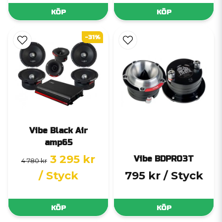
KÖP
KÖP
-31%
Vibe Black Air
amp65
3 295 kr
Vibe BDPRO3T
4 780 kr
/ Styck
795 kr
/ Styck
KÖP
KÖP