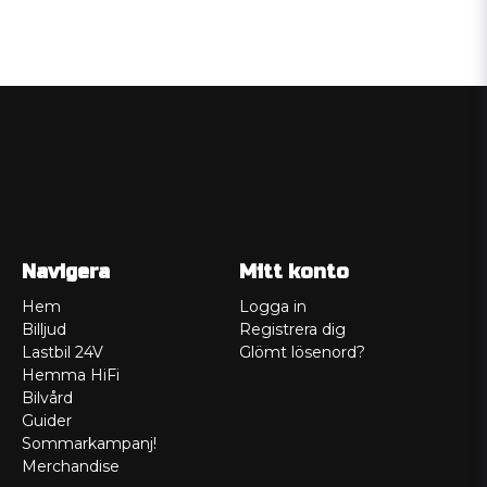
Navigera
Mitt konto
Hem
Logga in
Billjud
Registrera dig
Lastbil 24V
Glömt lösenord?
Hemma HiFi
Bilvård
Guider
Sommarkampanj!
Merchandise