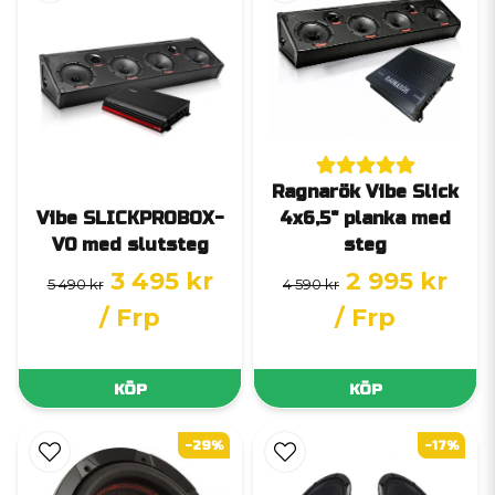
Ragnarök Vibe Slick
Vibe SLICKPROBOX-
4x6,5" planka med
V0 med slutsteg
steg
3 495 kr
2 995 kr
5 490 kr
4 590 kr
/ Frp
/ Frp
KÖP
KÖP
-29%
-17%