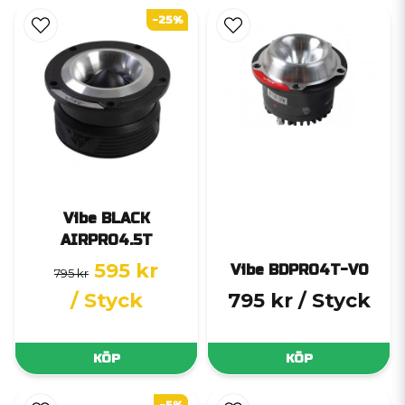
-25%
Vibe BLACK
AIRPRO4.5T
595 kr
Vibe BDPRO4T-V0
795 kr
/ Styck
795 kr
/ Styck
KÖP
KÖP
-5%