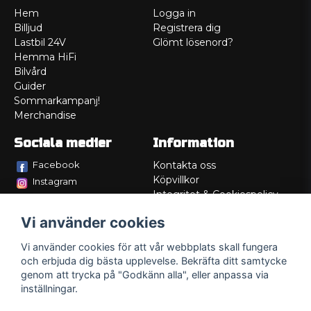
Hem
Logga in
Billjud
Registrera dig
Lastbil 24V
Glömt lösenord?
Hemma HiFi
Bilvård
Guider
Sommarkampanj!
Merchandise
Sociala medier
Information
Facebook
Kontakta oss
Köpvillkor
Instagram
Integritet & Cookiespolicy
TikTok
Retur
Vi använder cookies
Service/Garanti
Felsökningsguider
Vi använder cookies för att vår webbplats skall fungera
Lådritning
och erbjuda dig bästa upplevelse. Bekräfta ditt samtycke
Om oss
genom att trycka på "Godkänn alla", eller anpassa via
inställningar.