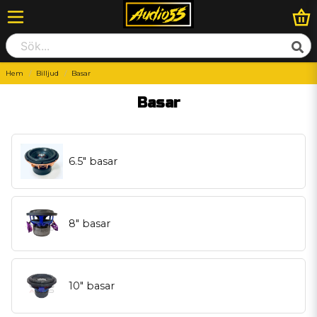
Hem
Billjud
Basar
Basar
6.5" basar
8" basar
10" basar