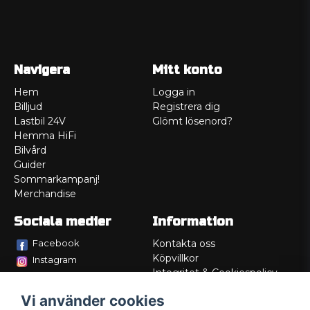
Navigera
Mitt konto
Hem
Logga in
Billjud
Registrera dig
Lastbil 24V
Glömt lösenord?
Hemma HiFi
Bilvård
Guider
Sommarkampanj!
Merchandise
Sociala medier
Information
Facebook
Kontakta oss
Köpvillkor
Instagram
Integritet & Cookiespolicy
TikTok
Retur
Vi använder cookies
Service/Garanti