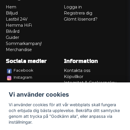
Hem
Logga in
Billjud
Registrera dig
Lastbil 24V
Glömt lösenord?
Hemma HiFi
Bilvård
Guider
Sommarkampanj!
Merchandise
Sociala medier
Information
Facebook
Kontakta oss
Köpvillkor
Instagram
Integritet & Cookiespolicy
TikTok
Retur
Vi använder cookies
Service/Garanti
Felsökningsguider
Vi använder cookies för att vår webbplats skall fungera
Lådritning
och erbjuda dig bästa upplevelse. Bekräfta ditt samtycke
Om oss
genom att trycka på "Godkänn alla", eller anpassa via
inställningar.