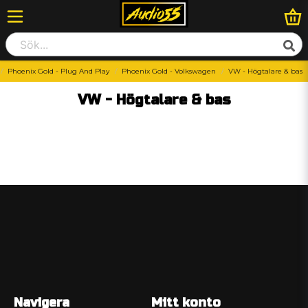
Phoenix Gold - Plug And Play
Phoenix Gold - Volkswagen
VW - Högtalare & bas
VW - Högtalare & bas
Navigera
Mitt konto