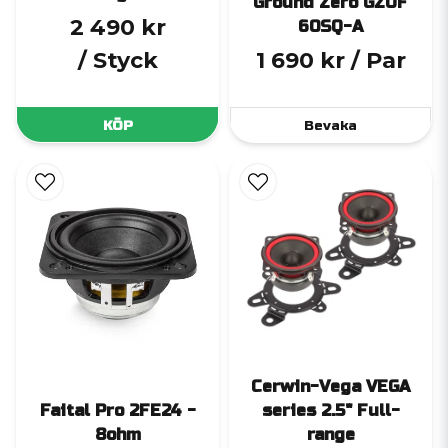
Ground Zero GZUF
2 490 kr
60SQ-A
/ Styck
1 690 kr
/ Par
KÖP
Bevaka
Cerwin-Vega VEGA
Faital Pro 2FE24 -
series 2.5" Full-
8ohm
range