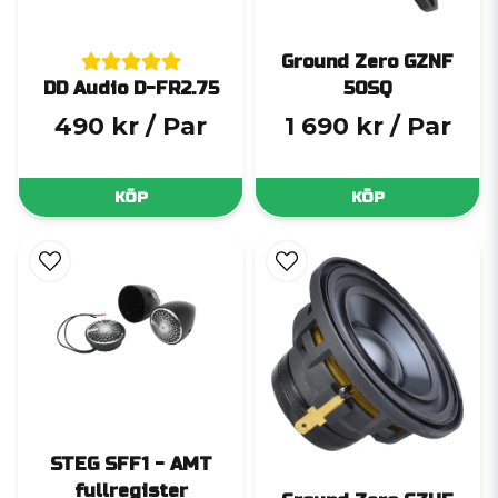
Ground Zero GZNF
DD Audio D-FR2.75
50SQ
490 kr
/ Par
1 690 kr
/ Par
KÖP
KÖP
STEG SFF1 - AMT
fullregister