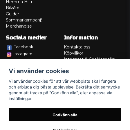
Hemma HiFi
Bilvård
Guider
Sommarkampanj!
Merchandise
Sociala medier
Information
Facebook
Kontakta oss
Köpvillkor
Instagram
Integritet & Cookiespolicy
TikTok
Retur
Vi använder cookies
Service/Garanti
Felsökningsguider
Vi använder cookies för att vår webbplats skall fungera
Lådritning
och erbjuda dig bästa upplevelse. Bekräfta ditt samtycke
Om oss
genom att trycka på "Godkänn alla", eller anpassa via
inställningar.
Godkänn alla