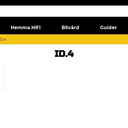
Hemma HiFi
Bilvård
Guider
ID.4
ID.4