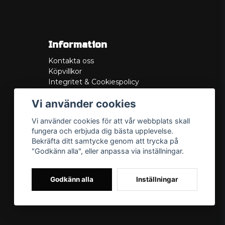
Information
Kontakta oss
Köpvillkor
Integritet & Cookiespolicy
Retur
Vi använder cookies
Service/Garanti
Felsökningsguider
Vi använder cookies för att vår webbplats skall
Lådritning
fungera och erbjuda dig bästa upplevelse.
Om oss
Bekräfta ditt samtycke genom att trycka på
"Godkänn alla", eller anpassa via inställningar.
Godkänn alla
Inställningar