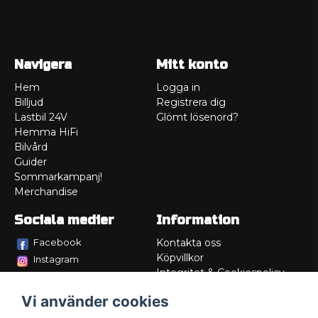
Navigera
Mitt konto
Hem
Logga in
Billjud
Registrera dig
Lastbil 24V
Glömt lösenord?
Hemma HiFi
Bilvård
Guider
Sommarkampanj!
Merchandise
Sociala medier
Information
Facebook
Kontakta oss
Köpvillkor
Instagram
Integritet & Cookiespolicy
TikTok
Retur
Vi använder cookies
Service/Garanti
Felsökningsguider