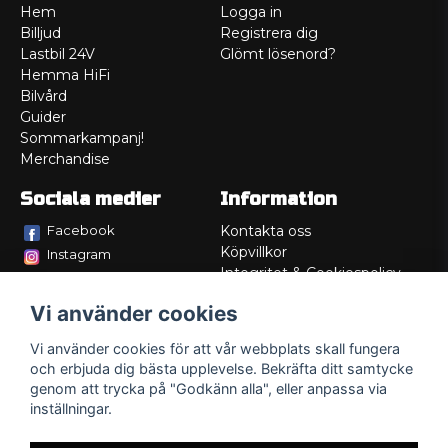
Hem
Logga in
Billjud
Registrera dig
Lastbil 24V
Glömt lösenord?
Hemma HiFi
Bilvård
Guider
Sommarkampanj!
Merchandise
Sociala medier
Information
Facebook
Kontakta oss
Köpvillkor
Instagram
Integritet & Cookiespolicy
TikTok
Retur
Vi använder cookies
Service/Garanti
Felsökningsguider
Vi använder cookies för att vår webbplats skall fungera
Lådritning
och erbjuda dig bästa upplevelse. Bekräfta ditt samtycke
Om oss
genom att trycka på "Godkänn alla", eller anpassa via
inställningar.