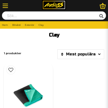
Hem
Bilvård
Exteriör
Clay
Clay
1 produkter
Mest populära