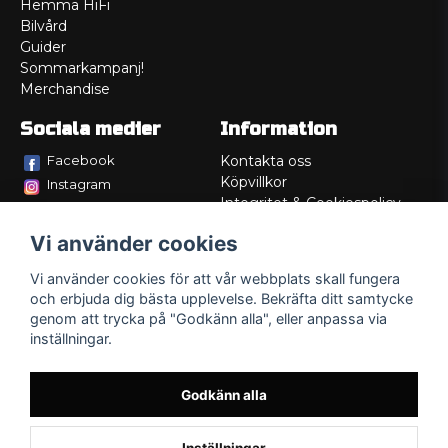
Hemma HiFi
Bilvård
Guider
Sommarkampanj!
Merchandise
Sociala medier
Information
Facebook
Kontakta oss
Köpvillkor
Instagram
Integritet & Cookiespolicy
TikTok
Retur
Vi använder cookies
Service/Garanti
Felsökningsguider
Vi använder cookies för att vår webbplats skall fungera
Lådritning
och erbjuda dig bästa upplevelse. Bekräfta ditt samtycke
Om oss
genom att trycka på "Godkänn alla", eller anpassa via
inställningar.
Godkänn alla