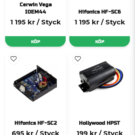
Cerwin Vega
IOEM44
Hifonics HF-SC6
1 195 kr
/ Styck
1 195 kr
/ Styck
KÖP
KÖP
Hifonics HF-SC2
Hollywood HPST
695 kr
/ Styck
199 kr
/ Styck