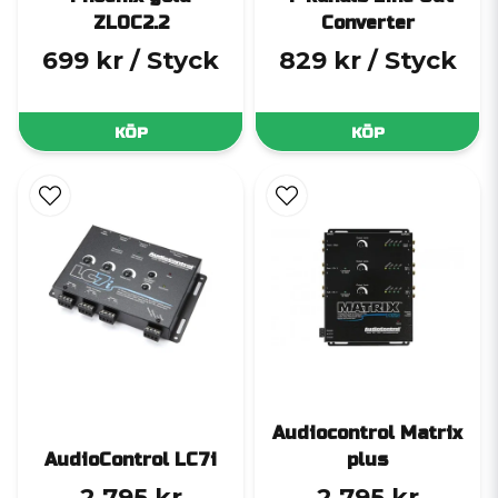
ZLOC2.2
Converter
699 kr
/ Styck
829 kr
/ Styck
KÖP
KÖP
Audiocontrol Matrix
AudioControl LC7i
plus
2 795 kr
2 795 kr