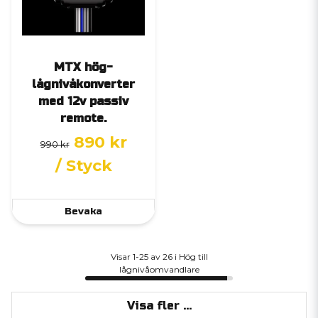
MTX hög-
lågnivåkonverter
med 12v passiv
remote.
890 kr
990 kr
/ Styck
Bevaka
Visar 1-25 av 26 i Hög till
lågnivåomvandlare
Visa fler ...