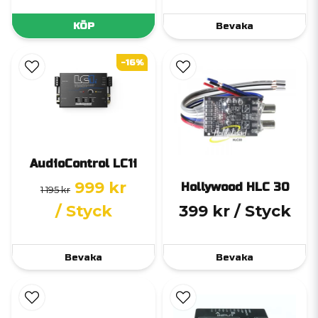
KÖP
Bevaka
-16%
AudioControl LC1i
999 kr
Hollywood HLC 30
1 195 kr
/ Styck
399 kr
/ Styck
Bevaka
Bevaka