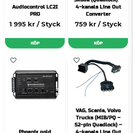
Audiocontrol LC2I
4-kanals Line Out
PRO
Converter
1 995 kr
/ Styck
759 kr
/ Styck
KÖP
KÖP
VAG, Scania, Volvo
Trucks (MIB/PQ –
52-pin Quadlock) –
Phoenix gold
4-kanals Line Out