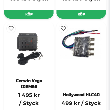
KÖP
KÖP
Cerwin Vega
IOEM66
1 495 kr
Hollywood HLC40
/ Styck
499 kr
/ Styck