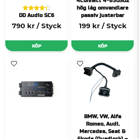
4Connect 4-630502
hög låg omvandlare
DD Audio SC6
passiv justerbar
790 kr
/ Styck
199 kr
/ Styck
KÖP
KÖP
BMW, VW, Alfa
Romeo, Audi,
Mercedes, Seat &
Skoda (Quadlock) –