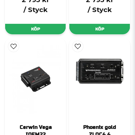
/ Styck
/ Styck
KÖP
KÖP
Cerwin Vega
Phoenix gold
IOEM22
ZLOC4.4