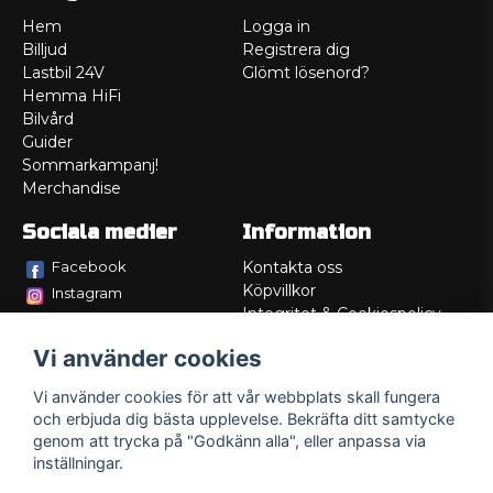
Hem
Logga in
Billjud
Registrera dig
Lastbil 24V
Glömt lösenord?
Hemma HiFi
Bilvård
Guider
Sommarkampanj!
Merchandise
Sociala medier
Information
Facebook
Kontakta oss
Köpvillkor
Instagram
Integritet & Cookiespolicy
TikTok
Retur
Vi använder cookies
Service/Garanti
Felsökningsguider
Vi använder cookies för att vår webbplats skall fungera
Lådritning
och erbjuda dig bästa upplevelse. Bekräfta ditt samtycke
Om oss
genom att trycka på "Godkänn alla", eller anpassa via
inställningar.