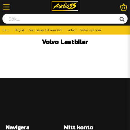
Hem
Billjud
Vad passar till min bil?
Volvo
Volvo Lastbilar
Volvo Lastbilar
Navigera
Mitt konto