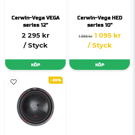
Cerwin-Vega VEGA
Cerwin-Vega HED
series 12"
series 10"
2 295 kr
1 095 kr
1 395 kr
/ Styck
/ Styck
KÖP
KÖP
-20%