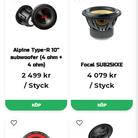
Alpine Type-R 10''
subwoofer (4 ohm +
4 ohm)
Focal SUB25KXE
2 499 kr
4 079 kr
/ Styck
/ Styck
KÖP
KÖP