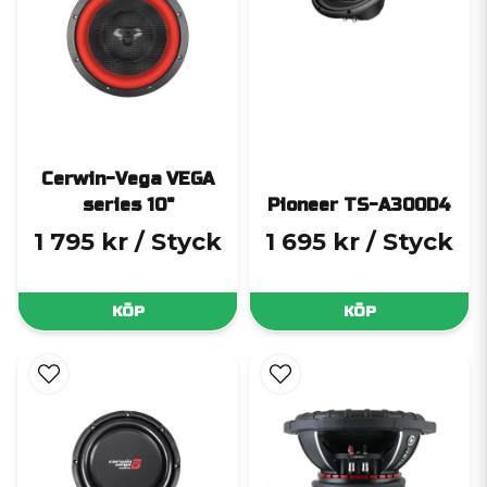
Cerwin-Vega VEGA
series 10"
Pioneer TS-A300D4
1 795 kr
/ Styck
1 695 kr
/ Styck
KÖP
KÖP