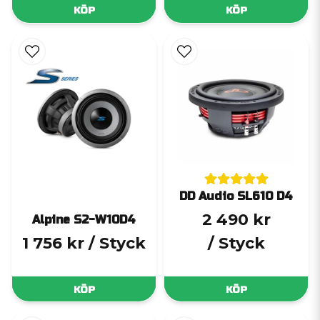
KÖP
KÖP
DD Audio SL610 D4
2 490 kr
Alpine S2-W10D4
1 756 kr
/ Styck
/ Styck
KÖP
KÖP