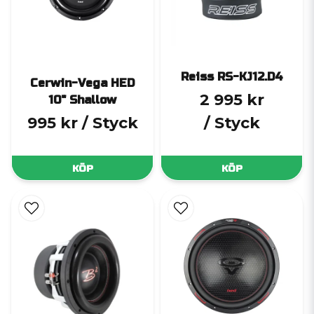
Reiss RS-KJ12.D4
Cerwin-Vega HED
2 995 kr
10" Shallow
995 kr
/ Styck
/ Styck
KÖP
KÖP