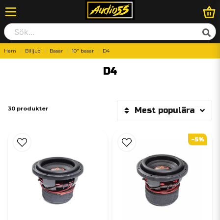
Hem
Billjud
Basar
10" basar
D4
D4
30 produkter
Mest populära
-5%