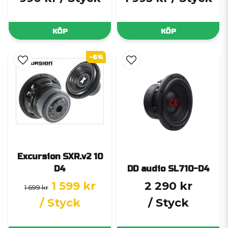
KÖP
KÖP
-6%
Excursion SXR.v2 10
D4
DD audio SL710-D4
1 599 kr
2 290 kr
1 699 kr
/ Styck
/ Styck