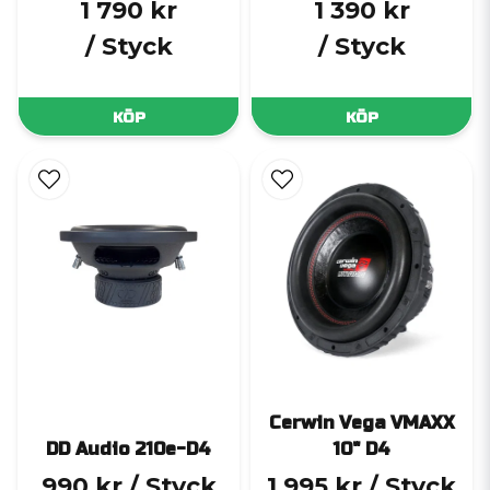
1 790 kr
1 390 kr
/ Styck
/ Styck
KÖP
KÖP
Cerwin Vega VMAXX
DD Audio 210e-D4
10" D4
990 kr
/ Styck
1 995 kr
/ Styck