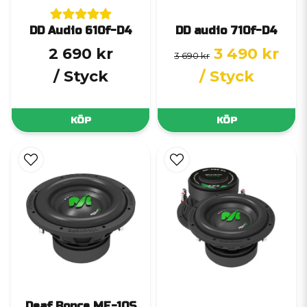
DD Audio 610f-D4
DD audio 710f-D4
2 690 kr
3 490 kr
3 690 kr
/ Styck
/ Styck
KÖP
KÖP
Deaf Bonce MF-10S