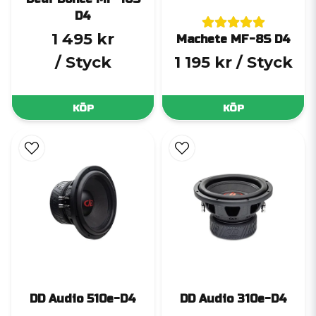
D4
1 495 kr
Machete MF-8S D4
/ Styck
1 195 kr
/ Styck
KÖP
KÖP
DD Audio 510e-D4
DD Audio 310e-D4