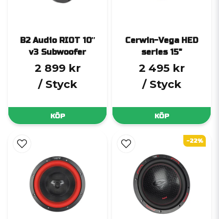
B2 Audio RIOT 10″
Cerwin-Vega HED
v3 Subwoofer
series 15"
2 899 kr
2 495 kr
/ Styck
/ Styck
KÖP
KÖP
-22%