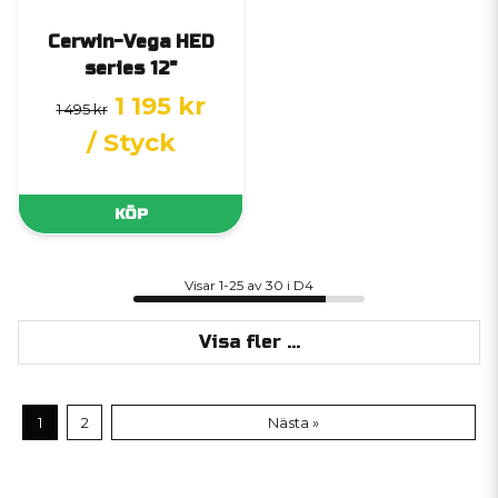
Cerwin-Vega HED
series 12"
1 195 kr
1 495 kr
/ Styck
KÖP
Visar 1-25 av 30 i D4
Visa fler ...
1
2
Nästa »