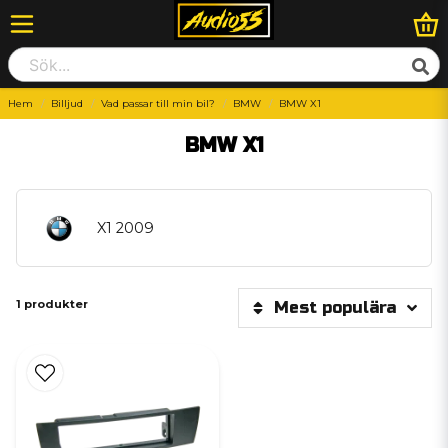
Hem
Billjud
Vad passar till min bil?
BMW
BMW X1
BMW X1
X1 2009
1 produkter
Mest populära