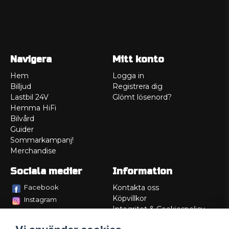
Navigera
Mitt konto
Hem
Logga in
Billjud
Registrera dig
Lastbil 24V
Glömt lösenord?
Hemma HiFi
Bilvård
Guider
Sommarkampanj!
Merchandise
Sociala medier
Information
Facebook
Kontakta oss
Köpvillkor
Instagram
Integritet & Cookiespolicy
TikTok
Retur