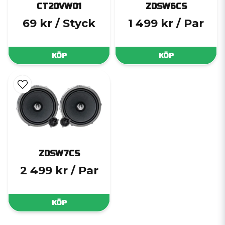
CT20VW01
ZDSW6CS
69 kr
/ Styck
1 499 kr
/ Par
KÖP
KÖP
ZDSW7CS
2 499 kr
/ Par
KÖP