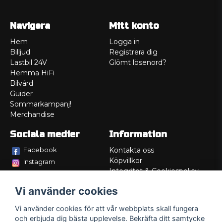
Navigera
Mitt konto
Hem
Logga in
Billjud
Registrera dig
Lastbil 24V
Glömt lösenord?
Hemma HiFi
Bilvård
Guider
Sommarkampanj!
Merchandise
Sociala medier
Information
Facebook
Kontakta oss
Köpvillkor
Instagram
Integritet & Cookiespolicy
TikTok
Retur
Vi använder cookies
Service/Garanti
Felsökningsguider
Vi använder cookies för att vår webbplats skall fungera
Lådritning
och erbjuda dig bästa upplevelse. Bekräfta ditt samtycke