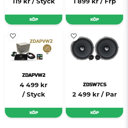
119 kr
/ Styck
1 899 kr
/ Frp
KÖP
KÖP
ZDAPVW2
4 499 kr
ZDSW7CS
/ Styck
2 499 kr
/ Par
KÖP
KÖP