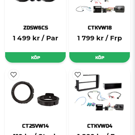
ZDSW6CS
CTKVW18
1 499 kr
/ Par
1 799 kr
/ Frp
KÖP
KÖP
CT25VW14
CTKVW04