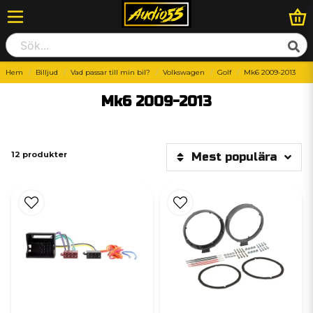
Hem
Billjud
Vad passar till min bil?
Volkswagen
Golf
Mk6 2009-2013
Mk6 2009-2013
12 produkter
Mest populära