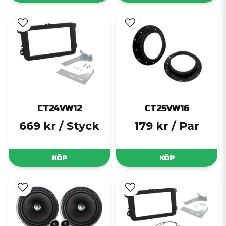
CT24VW12
CT25VW16
669 kr
/ Styck
179 kr
/ Par
KÖP
KÖP