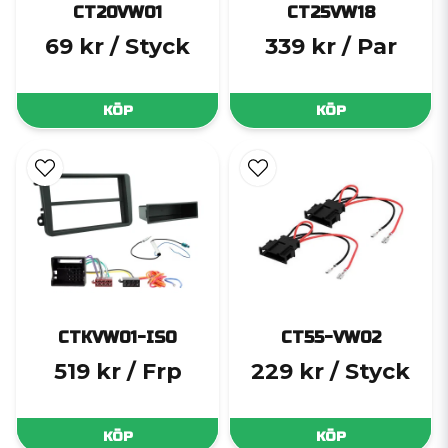
CT20VW01
CT25VW18
69 kr
/ Styck
339 kr
/ Par
KÖP
KÖP
CTKVW01-ISO
CT55-VW02
519 kr
/ Frp
229 kr
/ Styck
KÖP
KÖP