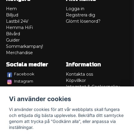
Hem
Logga in
Billjud
Registrera dig
Lastbil 24V
Glömt lösenord?
Hemma HiFi
Bilvård
Guider
Sommarkampanj!
Merchandise
Sociala medier
Information
Facebook
Kontakta oss
Köpvillkor
Instagram
Integritet & Cookiespolicy
TikTok
Retur
Vi använder cookies
Service/Garanti
Felsökningsguider
Vi använder cookies för att vår webbplats skall fungera
Lådritning
och erbjuda dig bästa upplevelse. Bekräfta ditt samtycke
Om oss
genom att trycka på "Godkänn alla", eller anpassa via
inställningar.