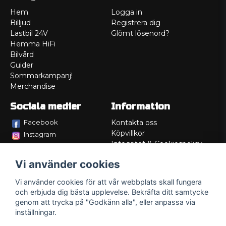
Hem
Logga in
Billjud
Registrera dig
Lastbil 24V
Glömt lösenord?
Hemma HiFi
Bilvård
Guider
Sommarkampanj!
Merchandise
Sociala medier
Information
Facebook
Kontakta oss
Köpvillkor
Instagram
Integritet & Cookiespolicy
TikTok
Retur
Vi använder cookies
Service/Garanti
Felsökningsguider
Vi använder cookies för att vår webbplats skall fungera
Lådritning
och erbjuda dig bästa upplevelse. Bekräfta ditt samtycke
Om oss
genom att trycka på "Godkänn alla", eller anpassa via
inställningar.