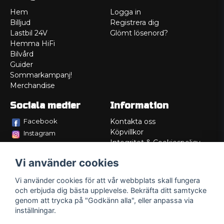
Hem
Logga in
Billjud
Registrera dig
Lastbil 24V
Glömt lösenord?
Hemma HiFi
Bilvård
Guider
Sommarkampanj!
Merchandise
Sociala medier
Information
Facebook
Kontakta oss
Köpvillkor
Instagram
Integritet & Cookiespolicy
TikTok
Retur
Vi använder cookies
Service/Garanti
Felsökningsguider
Vi använder cookies för att vår webbplats skall fungera
Lådritning
och erbjuda dig bästa upplevelse. Bekräfta ditt samtycke
Om oss
genom att trycka på "Godkänn alla", eller anpassa via
inställningar.