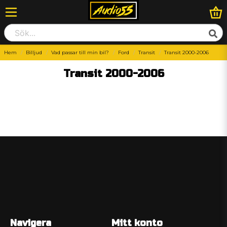
Hem
Billjud
Vad passar till min bil?
Ford
Transit
Transit 2000-2006
Transit 2000-2006
Navigera
Mitt konto