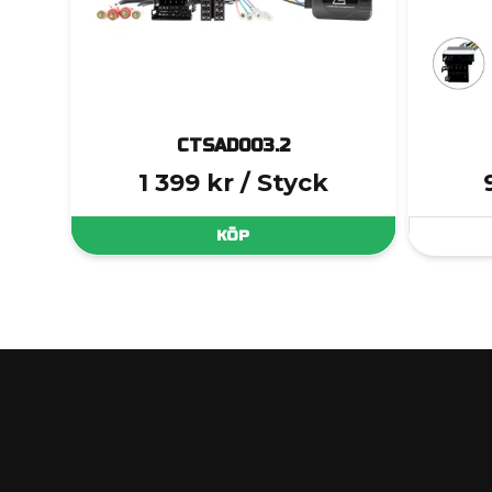
CTSAD003.2
1 399 kr
/ Styck
KÖP