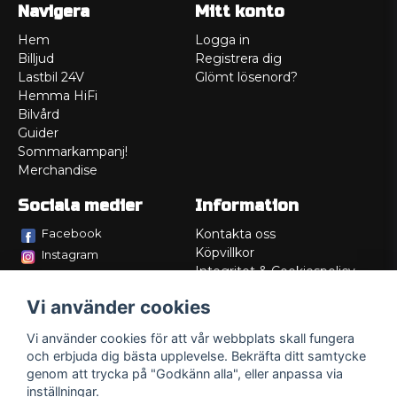
Navigera
Mitt konto
Hem
Logga in
Billjud
Registrera dig
Lastbil 24V
Glömt lösenord?
Hemma HiFi
Bilvård
Guider
Sommarkampanj!
Merchandise
Sociala medier
Information
Facebook
Kontakta oss
Köpvillkor
Instagram
Integritet & Cookiespolicy
TikTok
Retur
Vi använder cookies
Service/Garanti
Felsökningsguider
Vi använder cookies för att vår webbplats skall fungera
Lådritning
och erbjuda dig bästa upplevelse. Bekräfta ditt samtycke
Om oss
genom att trycka på "Godkänn alla", eller anpassa via
inställningar.