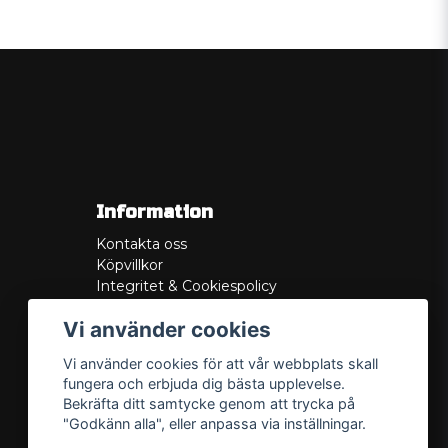
Information
Kontakta oss
Köpvillkor
Integritet & Cookiespolicy
Retur
Vi använder cookies
Service/Garanti
Felsökningsguider
Vi använder cookies för att vår webbplats skall
Lådritning
fungera och erbjuda dig bästa upplevelse.
Om oss
Bekräfta ditt samtycke genom att trycka på
"Godkänn alla", eller anpassa via inställningar.