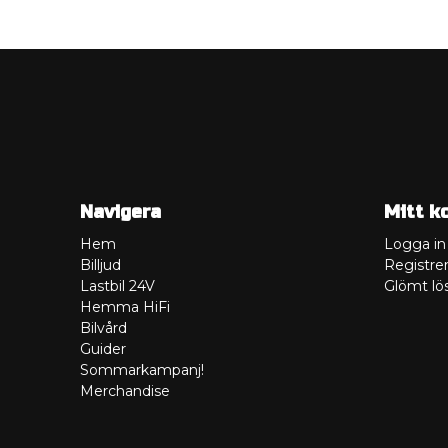
Navigera
Mitt k
Hem
Logga in
Billjud
Registrer
Lastbil 24V
Glömt lö
Hemma HiFi
Bilvård
Guider
Sommarkampanj!
Merchandise