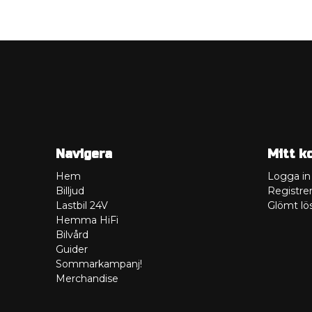
Navigera
Mitt k
Hem
Logga in
Billjud
Registrer
Lastbil 24V
Glömt lö
Hemma HiFi
Bilvård
Guider
Sommarkampanj!
Merchandise