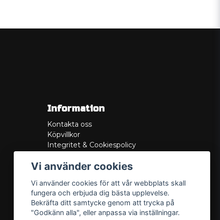
Information
Kontakta oss
Köpvillkor
Integritet & Cookiespolicy
Retur
Vi använder cookies
Service/Garanti
Felsökningsguider
Vi använder cookies för att vår webbplats skall
Lådritning
fungera och erbjuda dig bästa upplevelse.
Om oss
Bekräfta ditt samtycke genom att trycka på
"Godkänn alla", eller anpassa via inställningar.