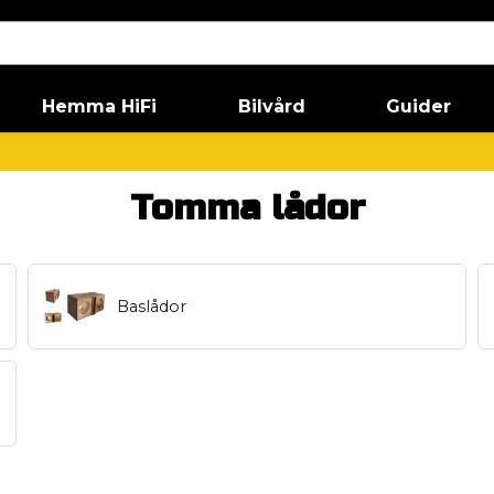
Hemma HiFi
Bilvård
Guider
Tomma lådor
Baslådor