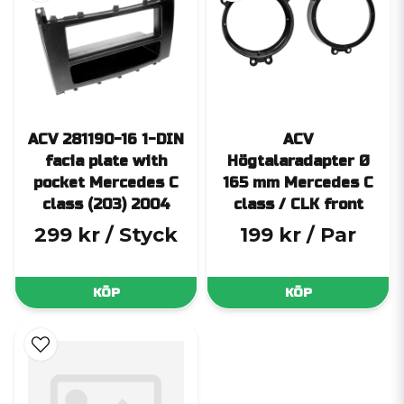
ACV 281190-16 1-DIN
ACV
facia plate with
Högtalaradapter Ø
pocket Mercedes C
165 mm Mercedes C
class (203) 2004
class / CLK front
299 kr
/ Styck
199 kr
/ Par
KÖP
KÖP