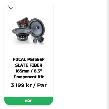
FOCAL PS165SF
SLATE FIBER
165mm / 6.5''
Component Kit
3 199 kr
/ Par
KÖP