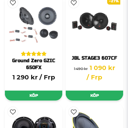
-27%
JBL STAGE3 607CF
Ground Zero GZIC
1 090 kr
650FX
1 490 kr
1 290 kr
/ Frp
/ Frp
KÖP
KÖP