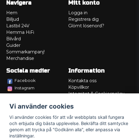
Navigera
Mitt konto
Hem
Logga in
Billjud
Registrera dig
Lastbil 24V
Glömt lösenord?
Hemma HiFi
Bilvård
Guider
Sommarkampanj!
Merchandise
Sociala medier
Information
Facebook
Kontakta oss
Köpvillkor
Instagram
Integritet & Cookiespolicy
TikTok
Retur
Vi använder cookies
Service/Garanti
Felsökningsguider
Vi använder cookies för att vår webbplats skall fungera
Lådritning
och erbjuda dig bästa upplevelse. Bekräfta ditt samtycke
Om oss
genom att trycka på "Godkänn alla", eller anpassa via
inställningar.