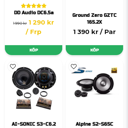
DD Audio DC6.5a
Ground Zero GZTC
1 290 kr
165.2X
1 990 kr
/ Frp
1 390 kr
/ Par
KÖP
KÖP
AI-SONIC S3-C6.2
Alpine S2-S65C