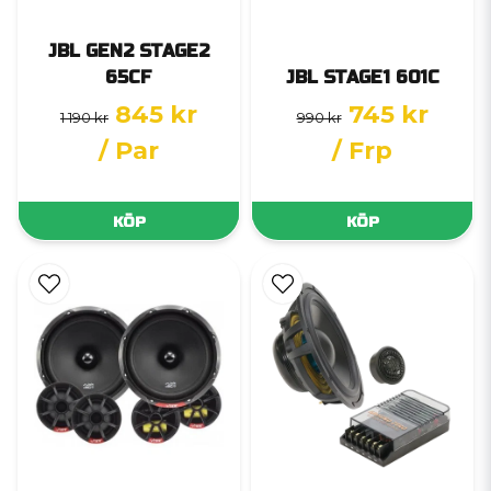
JBL GEN2 STAGE2
65CF
JBL STAGE1 601C
845 kr
745 kr
1 190 kr
990 kr
/ Par
/ Frp
KÖP
KÖP