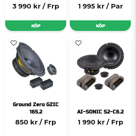
3 990 kr
/ Frp
1 995 kr
/ Par
KÖP
KÖP
Ground Zero GZIC
165.2
AI-SONIC S2-C6.2
850 kr
/ Frp
1 990 kr
/ Frp