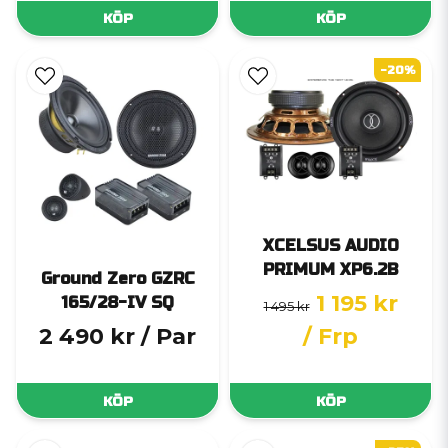
KÖP
KÖP
-20%
XCELSUS AUDIO
PRIMUM XP6.2B
Ground Zero GZRC
1 195 kr
165/28-IV SQ
1 495 kr
2 490 kr
/ Par
/ Frp
KÖP
KÖP