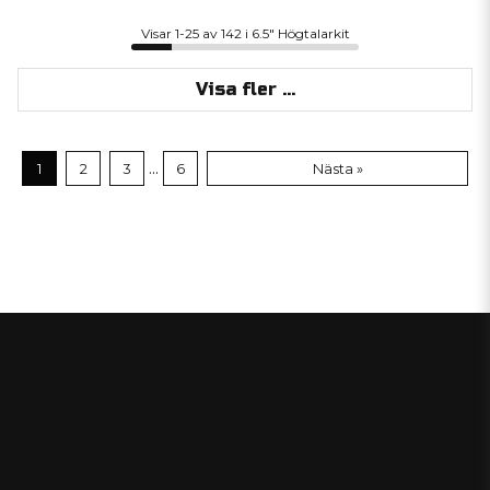
Visar 1-25 av 142 i 6.5" Högtalarkit
Visa fler ...
...
1
2
3
6
Nästa »