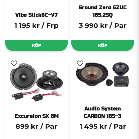
Ground Zero GZUC
Vibe Slick6C-V7
165.2SQ
1 195 kr
/ Frp
3 990 kr
/ Par
KÖP
KÖP
Audio System
Excursion SX 6M
CARBON 165-3
899 kr
/ Par
1 495 kr
/ Par