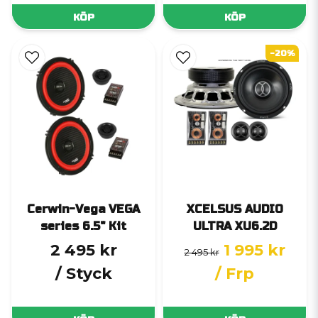
KÖP
KÖP
-20%
Cerwin-Vega VEGA
XCELSUS AUDIO
series 6.5" Kit
ULTRA XU6.2D
2 495 kr
1 995 kr
2 495 kr
/ Styck
/ Frp