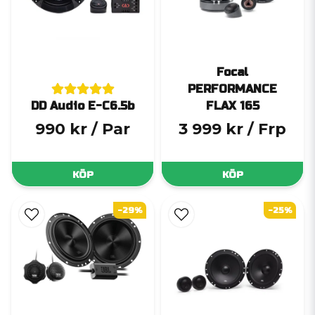
Focal
PERFORMANCE
DD Audio E-C6.5b
FLAX 165
990 kr
/ Par
3 999 kr
/ Frp
KÖP
KÖP
-29%
-25%