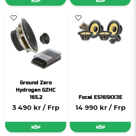
KÖP
KÖP
Ground Zero
Hydrogen GZHC
165.2
Focal ES165KX3E
3 490 kr
/ Frp
14 990 kr
/ Frp
KÖP
KÖP