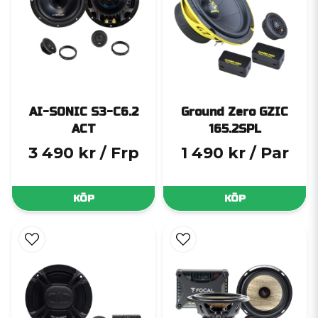
AI-SONIC S3-C6.2
Ground Zero GZIC
ACT
165.2SPL
3 490 kr
/ Frp
1 490 kr
/ Par
KÖP
KÖP