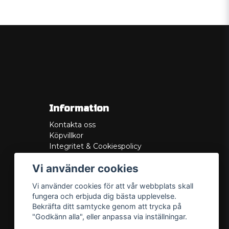
Information
Kontakta oss
Köpvillkor
Integritet & Cookiespolicy
Retur
Vi använder cookies
Service/Garanti
Felsökningsguider
Vi använder cookies för att vår webbplats skall
Lådritning
fungera och erbjuda dig bästa upplevelse.
Om oss
Bekräfta ditt samtycke genom att trycka på
"Godkänn alla", eller anpassa via inställningar.