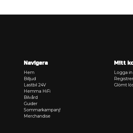
Navigera
Mitt k
Hem
Logga in
Billjud
Registrer
Lastbil 24V
Glömt lö
Hemma HiFi
Bilvård
Guider
Sommarkampanj!
Merchandise