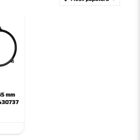
165 mm
 430737