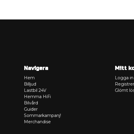
Navigera
Mitt k
Hem
Logga in
Billjud
Registrer
Lastbil 24V
Glömt lö
Hemma HiFi
Bilvård
Guider
Sommarkampanj!
Merchandise