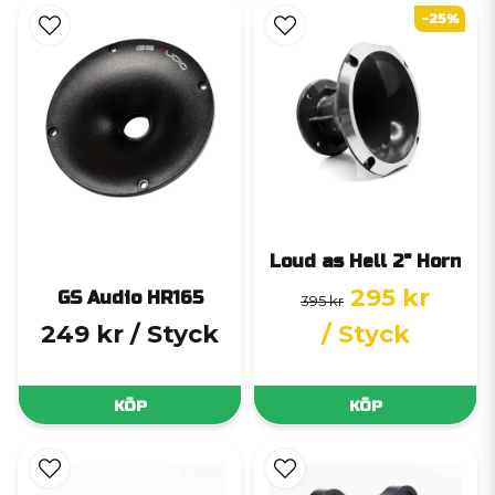
-25%
Loud as Hell 2" Horn
295 kr
GS Audio HR165
395 kr
249 kr
/ Styck
/ Styck
KÖP
KÖP