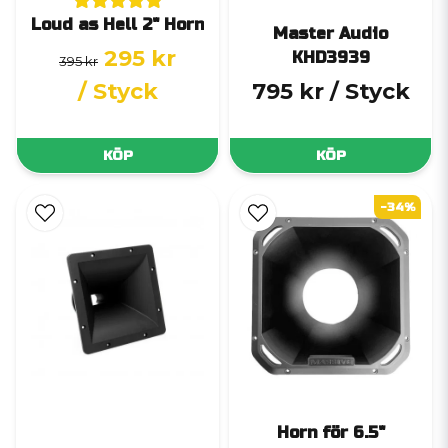
Loud as Hell 2" Horn
Master Audio
295 kr
KHD3939
395 kr
/ Styck
795 kr
/ Styck
KÖP
KÖP
-34%
Horn för 6.5"