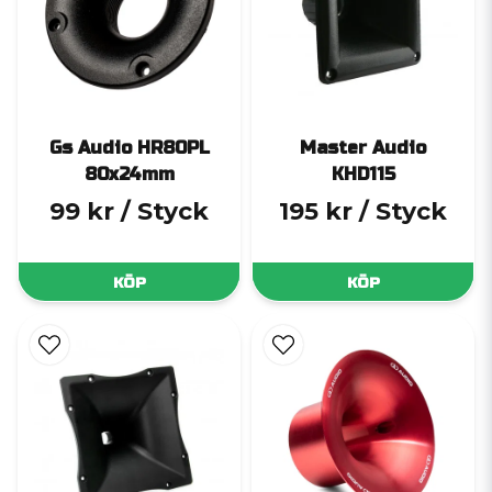
Gs Audio HR80PL
Master Audio
80x24mm
KHD115
99 kr
/ Styck
195 kr
/ Styck
KÖP
KÖP