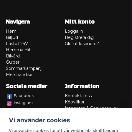
Navigera
Mitt konto
Hem
Logga in
Billjud
Registrera dig
Lastbil 24V
Glömt lösenord?
Hemma HiFi
Bilvård
Guider
Sommarkampanj!
Merchandise
Sociala medier
Information
Facebook
Kontakta oss
Köpvillkor
Instagram
Integritet & Cookiespolicy
TikTok
Retur
Vi använder cookies
Service/Garanti
Felsökningsguider
Vi använder cookies för att vår webbplats skall fungera